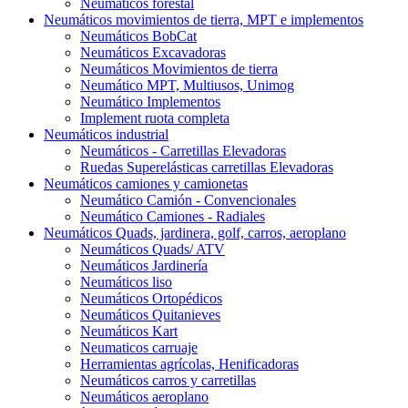
Neumáticos forestal
Neumáticos movimientos de tierra, MPT e implementos
Neumáticos BobCat
Neumáticos Excavadoras
Neumáticos Movimientos de tierra
Neumático MPT, Multiusos, Unimog
Neumático Implementos
Implement ruota completa
Neumáticos industrial
Neumáticos - Carretillas Elevadoras
Ruedas Superelásticas carretillas Elevadoras
Neumáticos camiones y camionetas
Neumático Camión - Convencionales
Neumático Camiones - Radiales
Neumáticos Quads, jardinera, golf, carros, aeroplano
Neumáticos Quads/ ATV
Neumáticos Jardinería
Neumáticos liso
Neumáticos Ortopédicos
Neumáticos Quitanieves
Neumáticos Kart
Neumaticos carruaje
Herramientas agrícolas, Henificadoras
Neumáticos carros y carretillas
Neumáticos aeroplano