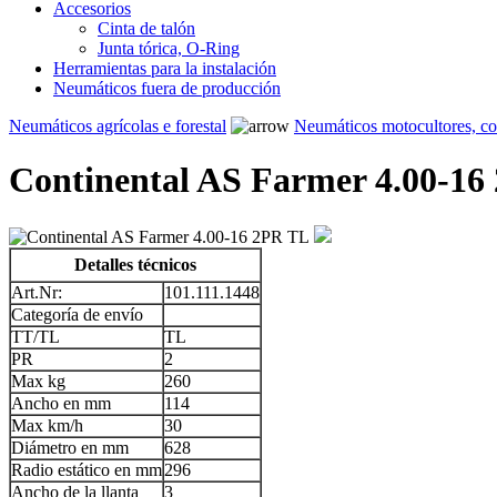
Accesorios
Cinta de talón
Junta tórica, O-Ring
Herramientas para la instalación
Neumáticos fuera de producción
Neumáticos agrícolas e forestal
Neumáticos motocultores, c
Continental AS Farmer 4.00-16
Detalles técnicos
Art.Nr:
101.111.1448
Categoría de envío
TT/TL
TL
PR
2
Max kg
260
Ancho en mm
114
Max km/h
30
Diámetro en mm
628
Radio estático en mm
296
Ancho de la llanta
3