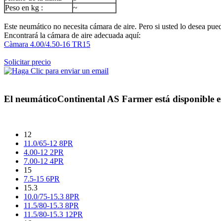
Peso en kg :
~
Este neumático no necesita cámara de aire. Pero si usted lo desea puede
Encontrará la cámara de aire adecuada aquí:
Càmara 4.00/4.50-16 TR15
Solicitar precio
El neumático
Continental AS Farmer
está disponible e
12
11.0/65-12 8PR
4.00-12 2PR
7.00-12 4PR
15
7.5-15 6PR
15.3
10.0/75-15.3 8PR
11.5/80-15.3 8PR
11.5/80-15.3 12PR