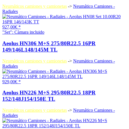
Neumáticos camiones y camionetas
->
Neumático Camiones -
Radiales
927,00€ *
"Set": Càmara incluido
Aeolus HN306 M+S 275/80R22.5 16PR
149/146L148/145M TL
Neumáticos camiones y camionetas
->
Neumático Camiones -
Radiales
929,00€ *
Aeolus HN226 M+S 295/80R22.5 18PR
152/148J154/150E TL
Neumáticos camiones y camionetas
->
Neumático Camiones -
Radiales