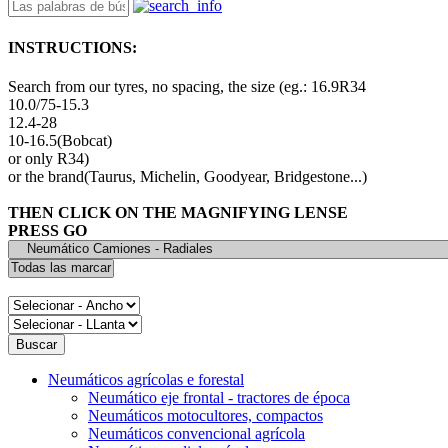
INSTRUCTIONS:
Search from our tyres, no spacing, the size (eg.: 16.9R34
10.0/75-15.3
12.4-28
10-16.5(Bobcat)
or only R34)
or the brand(Taurus, Michelin, Goodyear, Bridgestone...)
THEN CLICK ON THE MAGNIFYING LENSE
PRESS GO
Neumáticos agrícolas e forestal
Neumático eje frontal - tractores de época
Neumáticos motocultores, compactos
Neumáticos convencional agrícola