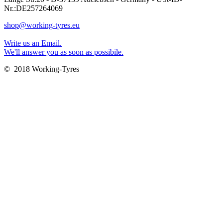
Nr.:DE257264069
shop@working-tyres.eu
Write us an Email.
We'll answer you as soon as possibile.
© 2018 Working-Tyres