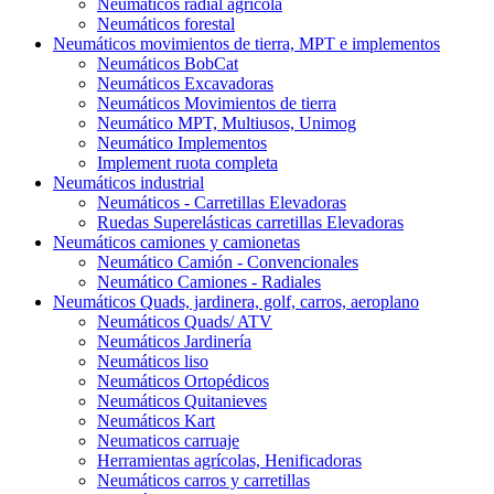
Neumáticos radial agrícola
Neumáticos forestal
Neumáticos movimientos de tierra, MPT e implementos
Neumáticos BobCat
Neumáticos Excavadoras
Neumáticos Movimientos de tierra
Neumático MPT, Multiusos, Unimog
Neumático Implementos
Implement ruota completa
Neumáticos industrial
Neumáticos - Carretillas Elevadoras
Ruedas Superelásticas carretillas Elevadoras
Neumáticos camiones y camionetas
Neumático Camión - Convencionales
Neumático Camiones - Radiales
Neumáticos Quads, jardinera, golf, carros, aeroplano
Neumáticos Quads/ ATV
Neumáticos Jardinería
Neumáticos liso
Neumáticos Ortopédicos
Neumáticos Quitanieves
Neumáticos Kart
Neumaticos carruaje
Herramientas agrícolas, Henificadoras
Neumáticos carros y carretillas