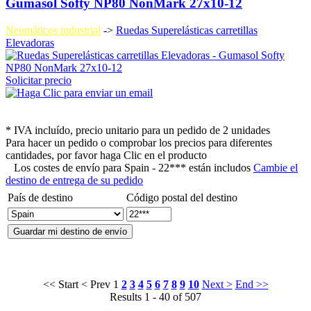
Gumasol Softy NP80 NonMark 27x10-12
Neumáticos industrial
->
Ruedas Superelásticas carretillas
Elevadoras
Solicitar precio
* IVA incluído, precio unitario para un pedido de 2 unidades
Para hacer un pedido o comprobar los precios para diferentes
cantidades, por favor haga Clic en el producto
Los costes de envío para
Spain - 22*** están includos
Cambie el
destino de entrega de su pedido
País de destino
Código postal del destino
<< Start
< Prev
1
2
3
4
5
6
7
8
9
10
Next >
End >>
Results 1 - 40 of 507