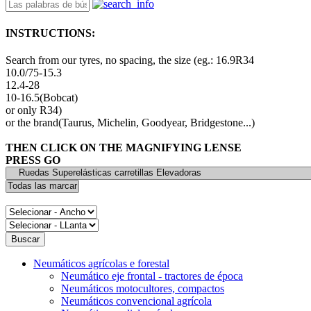
INSTRUCTIONS:
Search from our tyres, no spacing, the size (eg.: 16.9R34
10.0/75-15.3
12.4-28
10-16.5(Bobcat)
or only R34)
or the brand(Taurus, Michelin, Goodyear, Bridgestone...)
THEN CLICK ON THE MAGNIFYING LENSE
PRESS GO
Neumáticos agrícolas e forestal
Neumático eje frontal - tractores de época
Neumáticos motocultores, compactos
Neumáticos convencional agrícola