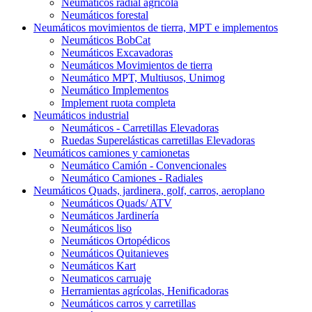
Neumáticos radial agrícola
Neumáticos forestal
Neumáticos movimientos de tierra, MPT e implementos
Neumáticos BobCat
Neumáticos Excavadoras
Neumáticos Movimientos de tierra
Neumático MPT, Multiusos, Unimog
Neumático Implementos
Implement ruota completa
Neumáticos industrial
Neumáticos - Carretillas Elevadoras
Ruedas Superelásticas carretillas Elevadoras
Neumáticos camiones y camionetas
Neumático Camión - Convencionales
Neumático Camiones - Radiales
Neumáticos Quads, jardinera, golf, carros, aeroplano
Neumáticos Quads/ ATV
Neumáticos Jardinería
Neumáticos liso
Neumáticos Ortopédicos
Neumáticos Quitanieves
Neumáticos Kart
Neumaticos carruaje
Herramientas agrícolas, Henificadoras
Neumáticos carros y carretillas