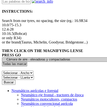
INSTRUCTIONS:
Search from our tyres, no spacing, the size (eg.: 16.9R34
10.0/75-15.3
12.4-28
10-16.5(Bobcat)
or only R34)
or the brand(Taurus, Michelin, Goodyear, Bridgestone...)
THEN CLICK ON THE MAGNIFYING LENSE
PRESS GO
Neumáticos agrícolas e forestal
Neumático eje frontal - tractores de época
Neumáticos motocultores, compactos
Neumáticos convencional agrícola