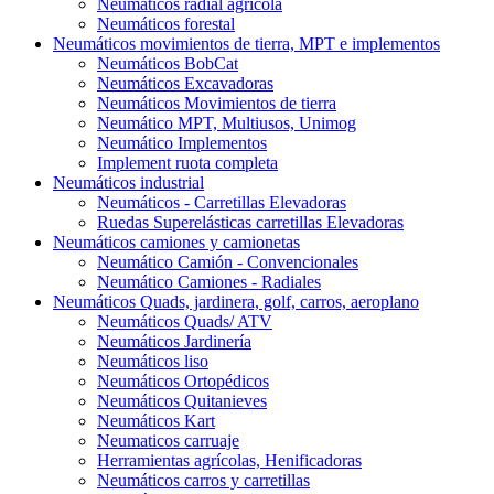
Neumáticos radial agrícola
Neumáticos forestal
Neumáticos movimientos de tierra, MPT e implementos
Neumáticos BobCat
Neumáticos Excavadoras
Neumáticos Movimientos de tierra
Neumático MPT, Multiusos, Unimog
Neumático Implementos
Implement ruota completa
Neumáticos industrial
Neumáticos - Carretillas Elevadoras
Ruedas Superelásticas carretillas Elevadoras
Neumáticos camiones y camionetas
Neumático Camión - Convencionales
Neumático Camiones - Radiales
Neumáticos Quads, jardinera, golf, carros, aeroplano
Neumáticos Quads/ ATV
Neumáticos Jardinería
Neumáticos liso
Neumáticos Ortopédicos
Neumáticos Quitanieves
Neumáticos Kart
Neumaticos carruaje
Herramientas agrícolas, Henificadoras
Neumáticos carros y carretillas