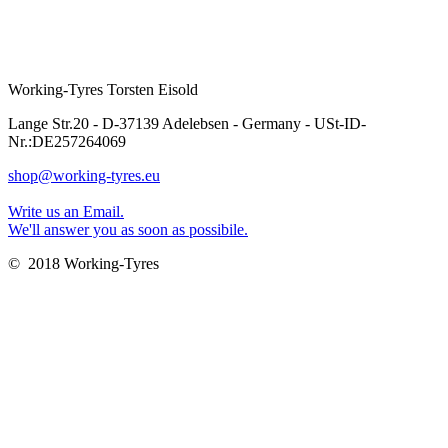
Working-Tyres Torsten Eisold
Lange Str.20 - D-37139 Adelebsen - Germany - USt-ID-
Nr.:DE257264069
shop@working-tyres.eu
Write us an Email.
We'll answer you as soon as possibile.
© 2018 Working-Tyres