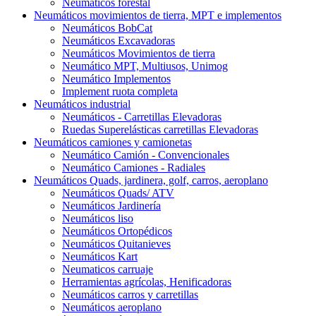
Neumáticos forestal
Neumáticos movimientos de tierra, MPT e implementos
Neumáticos BobCat
Neumáticos Excavadoras
Neumáticos Movimientos de tierra
Neumático MPT, Multiusos, Unimog
Neumático Implementos
Implement ruota completa
Neumáticos industrial
Neumáticos - Carretillas Elevadoras
Ruedas Superelásticas carretillas Elevadoras
Neumáticos camiones y camionetas
Neumático Camión - Convencionales
Neumático Camiones - Radiales
Neumáticos Quads, jardinera, golf, carros, aeroplano
Neumáticos Quads/ ATV
Neumáticos Jardinería
Neumáticos liso
Neumáticos Ortopédicos
Neumáticos Quitanieves
Neumáticos Kart
Neumaticos carruaje
Herramientas agrícolas, Henificadoras
Neumáticos carros y carretillas
Neumáticos aeroplano