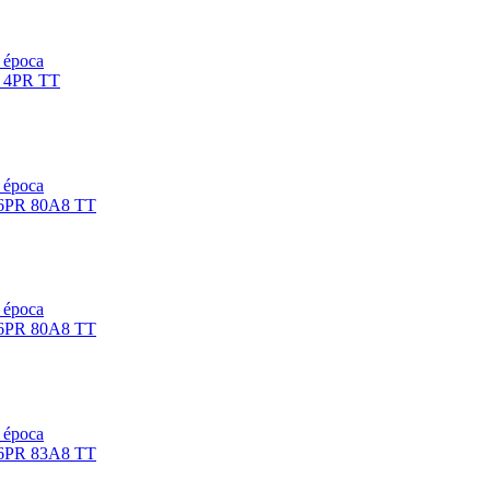
e época
e época
e época
e época