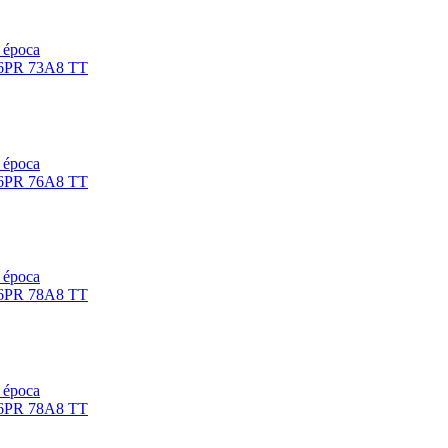
e época
e época
e época
e época