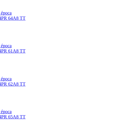
e época
e época
e época
e época