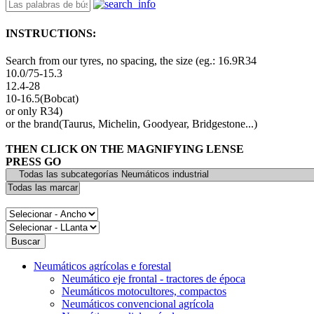
INSTRUCTIONS:
Search from our tyres, no spacing, the size (eg.: 16.9R34
10.0/75-15.3
12.4-28
10-16.5(Bobcat)
or only R34)
or the brand(Taurus, Michelin, Goodyear, Bridgestone...)
THEN CLICK ON THE MAGNIFYING LENSE
PRESS GO
Neumáticos agrícolas e forestal
Neumático eje frontal - tractores de época
Neumáticos motocultores, compactos
Neumáticos convencional agrícola