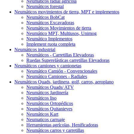
Neumáticos radial agrícola
Neumáticos forestal
Neumáticos movimientos de tierra, MPT e implementos
Neumáticos BobCat
Neumáticos Excavadoras
Neumáticos Movimientos de tierra
Neumático MPT, Multiusos, Unimog
Neumático Implementos
Implement ruota completa
Neumáticos industrial
Neumáticos - Carretillas Elevadoras
Ruedas Superelásticas carretillas Elevadoras
Neumáticos camiones y camionetas
Neumático Camión - Convencionales
Neumático Camiones - Radiales
Neumáticos Quads, jardinera, golf, carros, aeroplano
Neumáticos Quads/ ATV
Neumáticos Jardinería
Neumáticos liso
Neumáticos Ortopédicos
Neumáticos Quitanieves
Neumáticos Kart
Neumaticos carruaje
Herramientas agrícolas, Henificadoras
Neumáticos carros y carretillas