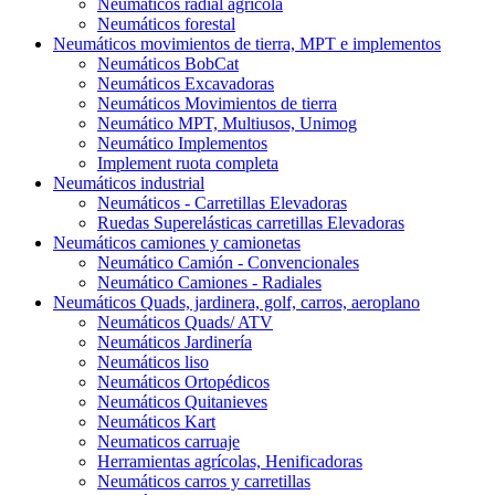
Neumáticos radial agrícola
Neumáticos forestal
Neumáticos movimientos de tierra, MPT e implementos
Neumáticos BobCat
Neumáticos Excavadoras
Neumáticos Movimientos de tierra
Neumático MPT, Multiusos, Unimog
Neumático Implementos
Implement ruota completa
Neumáticos industrial
Neumáticos - Carretillas Elevadoras
Ruedas Superelásticas carretillas Elevadoras
Neumáticos camiones y camionetas
Neumático Camión - Convencionales
Neumático Camiones - Radiales
Neumáticos Quads, jardinera, golf, carros, aeroplano
Neumáticos Quads/ ATV
Neumáticos Jardinería
Neumáticos liso
Neumáticos Ortopédicos
Neumáticos Quitanieves
Neumáticos Kart
Neumaticos carruaje
Herramientas agrícolas, Henificadoras
Neumáticos carros y carretillas