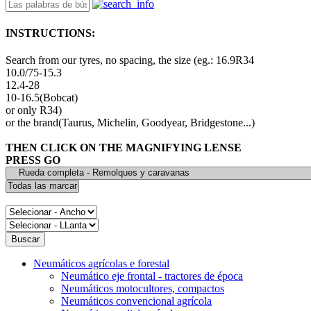
INSTRUCTIONS:
Search from our tyres, no spacing, the size (eg.: 16.9R34
10.0/75-15.3
12.4-28
10-16.5(Bobcat)
or only R34)
or the brand(Taurus, Michelin, Goodyear, Bridgestone...)
THEN CLICK ON THE MAGNIFYING LENSE
PRESS GO
Neumáticos agrícolas e forestal
Neumático eje frontal - tractores de época
Neumáticos motocultores, compactos
Neumáticos convencional agrícola