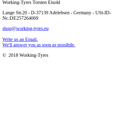
Working-Tyres Torsten Eisold
Lange Str.20 - D-37139 Adelebsen - Germany - USt-ID-
Nr.:DE257264069
shop@working-tyres.eu
Write us an Email.
We'll answer you as soon as possibile.
© 2018 Working-Tyres