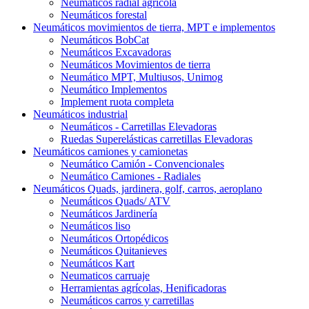
Neumáticos radial agrícola
Neumáticos forestal
Neumáticos movimientos de tierra, MPT e implementos
Neumáticos BobCat
Neumáticos Excavadoras
Neumáticos Movimientos de tierra
Neumático MPT, Multiusos, Unimog
Neumático Implementos
Implement ruota completa
Neumáticos industrial
Neumáticos - Carretillas Elevadoras
Ruedas Superelásticas carretillas Elevadoras
Neumáticos camiones y camionetas
Neumático Camión - Convencionales
Neumático Camiones - Radiales
Neumáticos Quads, jardinera, golf, carros, aeroplano
Neumáticos Quads/ ATV
Neumáticos Jardinería
Neumáticos liso
Neumáticos Ortopédicos
Neumáticos Quitanieves
Neumáticos Kart
Neumaticos carruaje
Herramientas agrícolas, Henificadoras
Neumáticos carros y carretillas