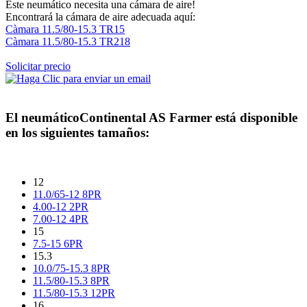
Este neumático necesita una cámara de aire!
Encontrará la cámara de aire adecuada aquí:
Càmara 11.5/80-15.3 TR15
Càmara 11.5/80-15.3 TR218
Solicitar precio
El neumático
Continental AS Farmer
está disponible
en los siguientes tamaños:
12
11.0/65-12 8PR
4.00-12 2PR
7.00-12 4PR
15
7.5-15 6PR
15.3
10.0/75-15.3 8PR
11.5/80-15.3 8PR
11.5/80-15.3 12PR
16