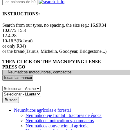
INSTRUCTIONS:
Search from our tyres, no spacing, the size (eg.: 16.9R34
10.0/75-15.3
12.4-28
10-16.5(Bobcat)
or only R34)
or the brand(Taurus, Michelin, Goodyear, Bridgestone...)
THEN CLICK ON THE MAGNIFYING LENSE
PRESS GO
Neumáticos agrícolas e forestal
Neumático eje frontal - tractores de época
Neumáticos motocultores, compactos
Neumáticos convencional agrícola