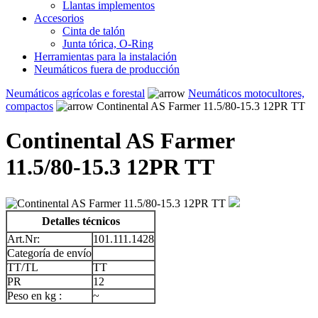
Llantas implementos
Accesorios
Cinta de talón
Junta tórica, O-Ring
Herramientas para la instalación
Neumáticos fuera de producción
Neumáticos agrícolas e forestal
Neumáticos motocultores,
compactos
Continental AS Farmer 11.5/80-15.3 12PR TT
Continental AS Farmer
11.5/80-15.3 12PR TT
Detalles técnicos
Art.Nr:
101.111.1428
Categoría de envío
TT/TL
TT
PR
12
Peso en kg :
~