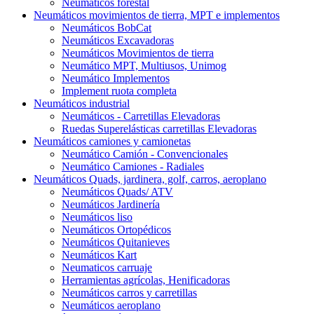
Neumáticos forestal
Neumáticos movimientos de tierra, MPT e implementos
Neumáticos BobCat
Neumáticos Excavadoras
Neumáticos Movimientos de tierra
Neumático MPT, Multiusos, Unimog
Neumático Implementos
Implement ruota completa
Neumáticos industrial
Neumáticos - Carretillas Elevadoras
Ruedas Superelásticas carretillas Elevadoras
Neumáticos camiones y camionetas
Neumático Camión - Convencionales
Neumático Camiones - Radiales
Neumáticos Quads, jardinera, golf, carros, aeroplano
Neumáticos Quads/ ATV
Neumáticos Jardinería
Neumáticos liso
Neumáticos Ortopédicos
Neumáticos Quitanieves
Neumáticos Kart
Neumaticos carruaje
Herramientas agrícolas, Henificadoras
Neumáticos carros y carretillas
Neumáticos aeroplano