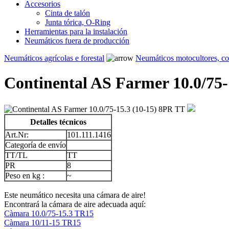
Accesorios
Cinta de talón
Junta tórica, O-Ring
Herramientas para la instalación
Neumáticos fuera de producción
Neumáticos agrícolas e forestal
Neumáticos motocultores, c
Continental AS Farmer 10.0/75-
Detalles técnicos
Art.Nr:
101.111.1416
Categoría de envío
TT/TL
TT
PR
8
Peso en kg :
~
Este neumático necesita una cámara de aire!
Encontrará la cámara de aire adecuada aquí:
Càmara 10.0/75-15.3 TR15
Càmara 10/11-15 TR15