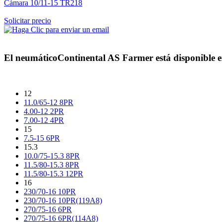
Càmara 10/11-15 TR218
Solicitar precio
El neumático
Continental AS Farmer
está disponible e
12
11.0/65-12 8PR
4.00-12 2PR
7.00-12 4PR
15
7.5-15 6PR
15.3
10.0/75-15.3 8PR
11.5/80-15.3 8PR
11.5/80-15.3 12PR
16
230/70-16 10PR
230/70-16 10PR(119A8)
270/75-16 6PR
270/75-16 6PR(114A8)