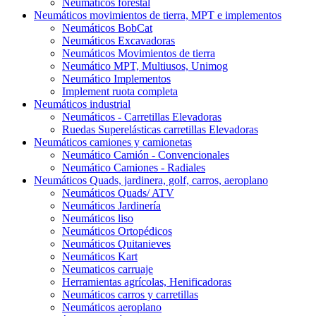
Neumáticos forestal
Neumáticos movimientos de tierra, MPT e implementos
Neumáticos BobCat
Neumáticos Excavadoras
Neumáticos Movimientos de tierra
Neumático MPT, Multiusos, Unimog
Neumático Implementos
Implement ruota completa
Neumáticos industrial
Neumáticos - Carretillas Elevadoras
Ruedas Superelásticas carretillas Elevadoras
Neumáticos camiones y camionetas
Neumático Camión - Convencionales
Neumático Camiones - Radiales
Neumáticos Quads, jardinera, golf, carros, aeroplano
Neumáticos Quads/ ATV
Neumáticos Jardinería
Neumáticos liso
Neumáticos Ortopédicos
Neumáticos Quitanieves
Neumáticos Kart
Neumaticos carruaje
Herramientas agrícolas, Henificadoras
Neumáticos carros y carretillas
Neumáticos aeroplano