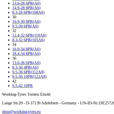
13.6-28 6PR(A6)
14.9-28 8PR(A6)
8.3-28 6PR(108A6)
30
16.9-30 8PR(A6)
9.5-30 6PR(A6)
32
12.4-32 6PR(119A6)
8.3-32 6PR(105A6)
34
16.9-34 8PR(A6)
18.4-34 8PR(A6)
36
13.6-36 6PR(A6)
8.3-36 4PR(A6)
9.5-36 6PR(112A8)
9.5-36 10PR(122A8)
42
9.5-42 10PR
Working-Tyres Torsten Eisold
Lange Str.20 - D-37139 Adelebsen - Germany - USt-ID-Nr.:DE257
shop@working-tyres.eu