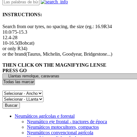
INSTRUCTIONS:
Search from our tyres, no spacing, the size (eg.: 16.9R34
10.0/75-15.3
12.4-28
10-16.5(Bobcat)
or only R34)
or the brand(Taurus, Michelin, Goodyear, Bridgestone...)
THEN CLICK ON THE MAGNIFYING LENSE
PRESS GO
Neumáticos agrícolas e forestal
Neumático eje frontal - tractores de época
Neumáticos motocultores, compactos
Neumáticos convencional agrícola