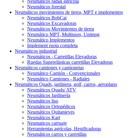
Neumáticos radial agrícola
Neumáticos forestal
Neumáticos movimientos de tierra, MPT e implementos
Neumáticos BobCat
Neumáticos Excavadoras
Neumáticos Movimientos de tierra
Neumático MPT, Multiusos, Unimog
Neumático Implementos
Implement ruota completa
Neumáticos industrial
Neumáticos - Carretillas Elevadoras
Ruedas Superelásticas carretillas Elevadoras
Neumáticos camiones y camionetas
Neumático Camión - Convencionales
Neumático Camiones - Radiales
Neumáticos Quads, jardinera, golf, carros, aeroplano
Neumáticos Quads/ ATV
Neumáticos Jardinería
Neumáticos liso
Neumáticos Ortopédicos
Neumáticos Quitanieves
Neumáticos Kart
Neumaticos carruaje
Herramientas agrícolas, Henificadoras
Neumáticos carros y carretillas