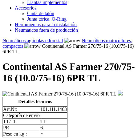
Llantas implementos
Accesorios
Cinta de talón
Junta tórica, O-Ring
Herramientas para la instalación
Neumáticos fuera de producción
Neumáticos agrícolas e forestal
Neumáticos motocultores,
compactos
Continental AS Farmer 270/75-16 (10.0/75-16)
6PR TL
Continental AS Farmer 270/75-
16 (10.0/75-16) 6PR TL
Detalles técnicos
Art.Nr:
101.111.1463
Categoría de envío
TT/TL
TL
PR
6
Peso en kg :
~