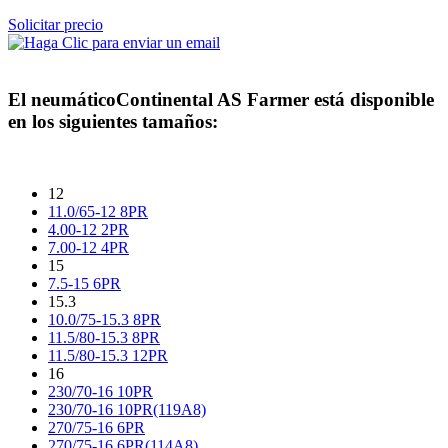
Solicitar precio
El neumático
Continental AS Farmer
está disponible
en los siguientes tamaños:
12
11.0/65-12 8PR
4.00-12 2PR
7.00-12 4PR
15
7.5-15 6PR
15.3
10.0/75-15.3 8PR
11.5/80-15.3 8PR
11.5/80-15.3 12PR
16
230/70-16 10PR
230/70-16 10PR(119A8)
270/75-16 6PR
270/75-16 6PR(114A8)