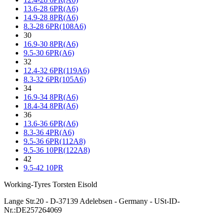
13.6-28 6PR(A6)
14.9-28 8PR(A6)
8.3-28 6PR(108A6)
30
16.9-30 8PR(A6)
9.5-30 6PR(A6)
32
12.4-32 6PR(119A6)
8.3-32 6PR(105A6)
34
16.9-34 8PR(A6)
18.4-34 8PR(A6)
36
13.6-36 6PR(A6)
8.3-36 4PR(A6)
9.5-36 6PR(112A8)
9.5-36 10PR(122A8)
42
9.5-42 10PR
Working-Tyres Torsten Eisold
Lange Str.20 - D-37139 Adelebsen - Germany - USt-ID-
Nr.:DE257264069