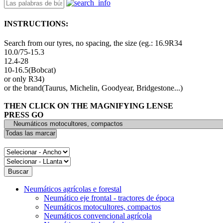
INSTRUCTIONS:
Search from our tyres, no spacing, the size (eg.: 16.9R34
10.0/75-15.3
12.4-28
10-16.5(Bobcat)
or only R34)
or the brand(Taurus, Michelin, Goodyear, Bridgestone...)
THEN CLICK ON THE MAGNIFYING LENSE
PRESS GO
Neumáticos agrícolas e forestal
Neumático eje frontal - tractores de época
Neumáticos motocultores, compactos
Neumáticos convencional agrícola