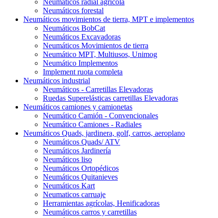
Neumáticos radial agrícola
Neumáticos forestal
Neumáticos movimientos de tierra, MPT e implementos
Neumáticos BobCat
Neumáticos Excavadoras
Neumáticos Movimientos de tierra
Neumático MPT, Multiusos, Unimog
Neumático Implementos
Implement ruota completa
Neumáticos industrial
Neumáticos - Carretillas Elevadoras
Ruedas Superelásticas carretillas Elevadoras
Neumáticos camiones y camionetas
Neumático Camión - Convencionales
Neumático Camiones - Radiales
Neumáticos Quads, jardinera, golf, carros, aeroplano
Neumáticos Quads/ ATV
Neumáticos Jardinería
Neumáticos liso
Neumáticos Ortopédicos
Neumáticos Quitanieves
Neumáticos Kart
Neumaticos carruaje
Herramientas agrícolas, Henificadoras
Neumáticos carros y carretillas