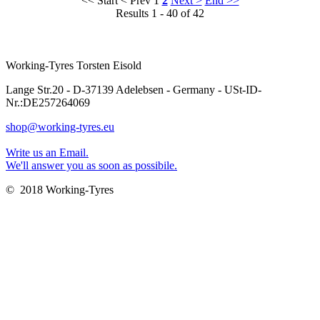
<< Start
< Prev
1
2
Next >
End >>
Results 1 - 40 of 42
Working-Tyres Torsten Eisold
Lange Str.20 - D-37139 Adelebsen - Germany - USt-ID-
Nr.:DE257264069
shop@working-tyres.eu
Write us an Email.
We'll answer you as soon as possibile.
© 2018 Working-Tyres