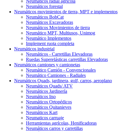
Neumáticos radial agrícola
Neumáticos forestal
Neumáticos movimientos de tierra, MPT e implementos
Neumáticos BobCat
Neumáticos Excavadoras
Neumáticos Movimientos de tierra
Neumático MPT, Multiusos, Unimog
Neumático Implementos
Implement ruota completa
Neumáticos industrial
Neumáticos - Carretillas Elevadoras
Ruedas Superelásticas carretillas Elevadoras
Neumáticos camiones y camionetas
Neumático Camión - Convencionales
Neumático Camiones - Radiales
Neumáticos Quads, jardinera, golf, carros, aeroplano
Neumáticos Quads/ ATV
Neumáticos Jardinería
Neumáticos liso
Neumáticos Ortopédicos
Neumáticos Quitanieves
Neumáticos Kart
Neumaticos carruaje
Herramientas agrícolas, Henificadoras
Neumáticos carros y carretillas