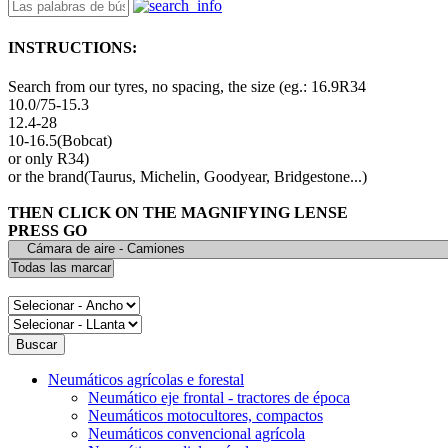
INSTRUCTIONS:
Search from our tyres, no spacing, the size (eg.: 16.9R34
10.0/75-15.3
12.4-28
10-16.5(Bobcat)
or only R34)
or the brand(Taurus, Michelin, Goodyear, Bridgestone...)
THEN CLICK ON THE MAGNIFYING LENSE
PRESS GO
Neumáticos agrícolas e forestal
Neumático eje frontal - tractores de época
Neumáticos motocultores, compactos
Neumáticos convencional agrícola