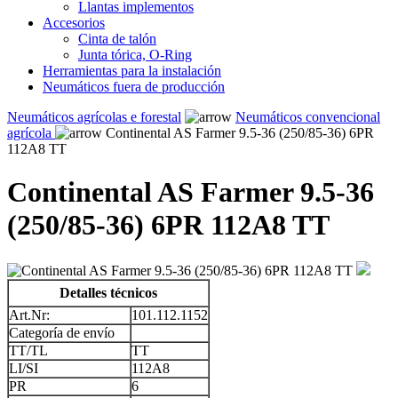
Llantas implementos
Accesorios
Cinta de talón
Junta tórica, O-Ring
Herramientas para la instalación
Neumáticos fuera de producción
Neumáticos agrícolas e forestal
Neumáticos convencional
agrícola
Continental AS Farmer 9.5-36 (250/85-36) 6PR
112A8 TT
Continental AS Farmer 9.5-36
(250/85-36) 6PR 112A8 TT
Detalles técnicos
Art.Nr:
101.112.1152
Categoría de envío
TT/TL
TT
LI/SI
112A8
PR
6