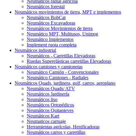
Neumáticos radial agrícola
Neumáticos forestal
Neumáticos movimientos de tierra, MPT e implementos
Neumáticos BobCat
Neumáticos Excavadoras
Neumáticos Movimientos de tierra
Neumático MPT, Multiusos, Unimog
Neumático Implementos
Implement ruota completa
Neumáticos industrial
Neumáticos - Carretillas Elevadoras
Ruedas Superelásticas carretillas Elevadoras
Neumáticos camiones y camionetas
Neumático Camión - Convencionales
Neumático Camiones - Radiales
Neumáticos Quads, jardinera, golf, carros, aeroplano
Neumáticos Quads/ ATV
Neumáticos Jardinería
Neumáticos liso
Neumáticos Ortopédicos
Neumáticos Quitanieves
Neumáticos Kart
Neumaticos carruaje
Herramientas agrícolas, Henificadoras
Neumáticos carros y carretillas