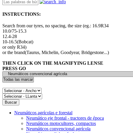
INSTRUCTIONS:
Search from our tyres, no spacing, the size (eg.: 16.9R34
10.0/75-15.3
12.4-28
10-16.5(Bobcat)
or only R34)
or the brand(Taurus, Michelin, Goodyear, Bridgestone...)
THEN CLICK ON THE MAGNIFYING LENSE
PRESS GO
Neumáticos agrícolas e forestal
Neumático eje frontal - tractores de época
Neumáticos motocultores, compactos
Neumáticos convencional agrícola