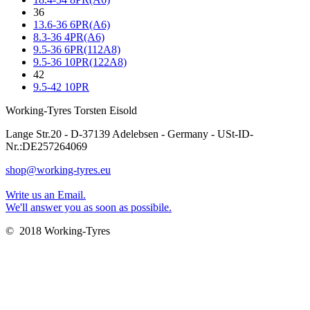
36
13.6-36 6PR(A6)
8.3-36 4PR(A6)
9.5-36 6PR(112A8)
9.5-36 10PR(122A8)
42
9.5-42 10PR
Working-Tyres Torsten Eisold
Lange Str.20 - D-37139 Adelebsen - Germany - USt-ID-
Nr.:DE257264069
shop@working-tyres.eu
Write us an Email.
We'll answer you as soon as possibile.
© 2018 Working-Tyres