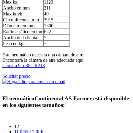
Max kg
1120
Ancho en mm
211
Max km/h
40
Circunferencia mm
3915
Diámetro en mm
1300
Radio estático en mm
622
Ancho de la llanta
7
Peso en kg :
~
Este neumático necesita una cámara de aire!
Encontrará la cámara de aire adecuada aquí:
Càmara 9.5-36 TR218
Solicitar precio
El neumático
Continental AS Farmer
está disponible
en los siguientes tamaños:
12
11.0/65-12 8PR