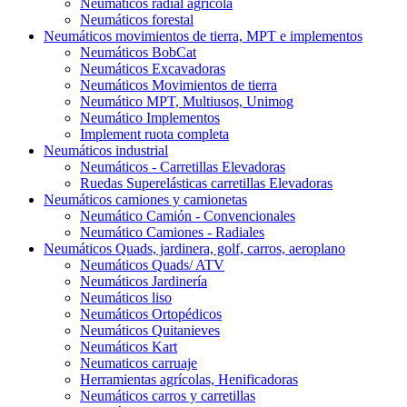
Neumáticos radial agrícola
Neumáticos forestal
Neumáticos movimientos de tierra, MPT e implementos
Neumáticos BobCat
Neumáticos Excavadoras
Neumáticos Movimientos de tierra
Neumático MPT, Multiusos, Unimog
Neumático Implementos
Implement ruota completa
Neumáticos industrial
Neumáticos - Carretillas Elevadoras
Ruedas Superelásticas carretillas Elevadoras
Neumáticos camiones y camionetas
Neumático Camión - Convencionales
Neumático Camiones - Radiales
Neumáticos Quads, jardinera, golf, carros, aeroplano
Neumáticos Quads/ ATV
Neumáticos Jardinería
Neumáticos liso
Neumáticos Ortopédicos
Neumáticos Quitanieves
Neumáticos Kart
Neumaticos carruaje
Herramientas agrícolas, Henificadoras
Neumáticos carros y carretillas