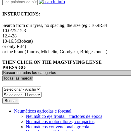
INSTRUCTIONS:
Search from our tyres, no spacing, the size (eg.: 16.9R34
10.0/75-15.3
12.4-28
10-16.5(Bobcat)
or only R34)
or the brand(Taurus, Michelin, Goodyear, Bridgestone...)
THEN CLICK ON THE MAGNIFYING LENSE
PRESS GO
Neumáticos agrícolas e forestal
Neumático eje frontal - tractores de época
Neumáticos motocultores, compactos
Neumáticos convencional agrícola