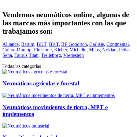
Vendemos neumáticos online, algunas de
las marcas más importantes con las que
trabajamos son:
Alliance
,
Barum
,
BKT
,
BKT
,
BF Goodrich
,
Carlisle
,
Continental
,
Cultor
,
Dunlop
,
Firestone
,
Kleber
,
Michelin
,
Mitas
,
Nokian
,
Petlas
,
Seha
,
Taurus
Titan
,
Trelleborg
,
Vredestein
Todas las categorías
Neumáticos agrícolas e forestal
Neumáticos movimientos de tierra, MPT e
implementos