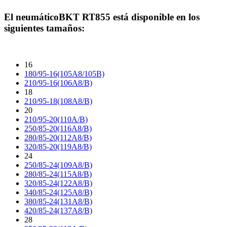
El neumático
BKT RT855
está disponible en los
siguientes tamaños:
16
180/95-16(105A8/105B)
210/95-16(106A8/B)
18
210/95-18(108A8/B)
20
210/95-20(110A/B)
250/85-20(116A8/B)
280/85-20(112A8/B)
320/85-20(119A8/B)
24
250/85-24(109A8/B)
280/85-24(115A8/B)
320/85-24(122A8/B)
340/85-24(125A8/B)
380/85-24(131A8/B)
420/85-24(137A8/B)
28