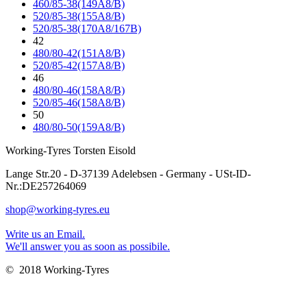
460/85-38(149A8/B)
520/85-38(155A8/B)
520/85-38(170A8/167B)
42
480/80-42(151A8/B)
520/85-42(157A8/B)
46
480/80-46(158A8/B)
520/85-46(158A8/B)
50
480/80-50(159A8/B)
Working-Tyres Torsten Eisold
Lange Str.20 - D-37139 Adelebsen - Germany - USt-ID-
Nr.:DE257264069
shop@working-tyres.eu
Write us an Email.
We'll answer you as soon as possibile.
© 2018 Working-Tyres