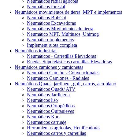
Neumáticos radial agrícola
Neumáticos forestal
Neumáticos movimientos de tierra, MPT e implementos
Neumáticos BobCat
Neumáticos Excavadoras
Neumáticos Movimientos de tierra
Neumático MPT, Multiusos, Unimog
Neumático Implementos
Implement ruota completa
Neumáticos industrial
Neumáticos - Carretillas Elevadoras
Ruedas Superelásticas carretillas Elevadoras
Neumáticos camiones y camionetas
Neumático Camión - Convencionales
Neumático Camiones - Radiales
Neumáticos Quads, jardinera, golf, carros, aeroplano
Neumáticos Quads/ ATV
Neumáticos Jardinería
Neumáticos liso
Neumáticos Ortopédicos
Neumáticos Quitanieves
Neumáticos Kart
Neumaticos carruaje
Herramientas agrícolas, Henificadoras
Neumáticos carros y carretillas