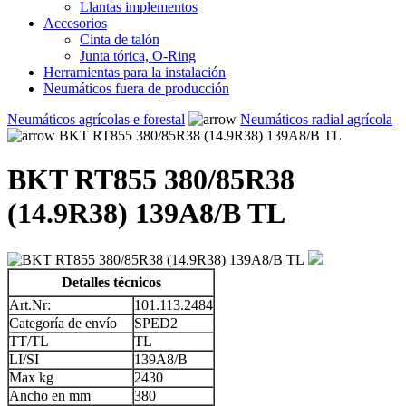
Llantas implementos
Accesorios
Cinta de talón
Junta tórica, O-Ring
Herramientas para la instalación
Neumáticos fuera de producción
Neumáticos agrícolas e forestal
Neumáticos radial agrícola
BKT RT855 380/85R38 (14.9R38) 139A8/B TL
BKT RT855 380/85R38
(14.9R38) 139A8/B TL
Detalles técnicos
Art.Nr:
101.113.2484
Categoría de envío
SPED2
TT/TL
TL
LI/SI
139A8/B
Max kg
2430
Ancho en mm
380