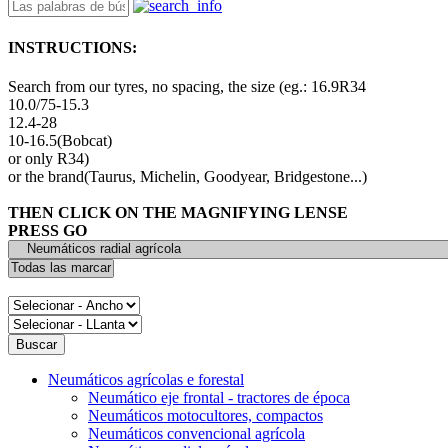
INSTRUCTIONS:
Search from our tyres, no spacing, the size (eg.: 16.9R34
10.0/75-15.3
12.4-28
10-16.5(Bobcat)
or only R34)
or the brand(Taurus, Michelin, Goodyear, Bridgestone...)
THEN CLICK ON THE MAGNIFYING LENSE
PRESS GO
Neumáticos agrícolas e forestal
Neumático eje frontal - tractores de época
Neumáticos motocultores, compactos
Neumáticos convencional agrícola