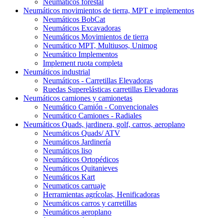
Neumáticos forestal
Neumáticos movimientos de tierra, MPT e implementos
Neumáticos BobCat
Neumáticos Excavadoras
Neumáticos Movimientos de tierra
Neumático MPT, Multiusos, Unimog
Neumático Implementos
Implement ruota completa
Neumáticos industrial
Neumáticos - Carretillas Elevadoras
Ruedas Superelásticas carretillas Elevadoras
Neumáticos camiones y camionetas
Neumático Camión - Convencionales
Neumático Camiones - Radiales
Neumáticos Quads, jardinera, golf, carros, aeroplano
Neumáticos Quads/ ATV
Neumáticos Jardinería
Neumáticos liso
Neumáticos Ortopédicos
Neumáticos Quitanieves
Neumáticos Kart
Neumaticos carruaje
Herramientas agrícolas, Henificadoras
Neumáticos carros y carretillas
Neumáticos aeroplano