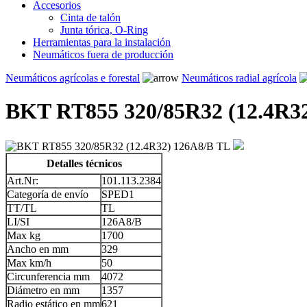
Accesorios
Cinta de talón
Junta tórica, O-Ring
Herramientas para la instalación
Neumáticos fuera de producción
Neumáticos agrícolas e forestal
Neumáticos radial agrícola
BKT RT855 320/85R32 (12.4R3
Detalles técnicos
Art.Nr:
101.113.2384
Categoría de envío
SPED1
TT/TL
TL
LI/SI
126A8/B
Max kg
1700
Ancho en mm
329
Max km/h
50
Circunferencia mm
4072
Diámetro en mm
1357
Radio estático en mm
621