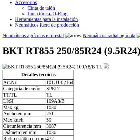
Accesorios
Cinta de talón
Junta tórica, O-Ring
Herramientas para la instalación
Neumáticos fuera de producción
Neumáticos agrícolas e forestal
Neumáticos radial agrícola
BKT RT855 250/85R24 (9.5R24
Detalles técnicos
Art.Nr:
101.113.2164
Categoría de envío
SPED1
TT/TL
TL
LI/SI
109A8/B
Max kg
1030
Ancho en mm
251
Max km/h
50
Circunferencia mm
3087
Diámetro en mm
1036
Radio estático en mm
472