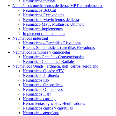
Neumáticos forestal
Neumáticos movimientos de tierra, MPT e implementos
Neumáticos BobCat
Neumáticos Excavadoras
Neumáticos Movimientos de tierra
Neumático MPT, Multiusos, Unimog
Neumático Implementos
Implement ruota completa
Neumáticos industrial
Neumáticos - Carretillas Elevadoras
Ruedas Superelásticas carretillas Elevadoras
Neumáticos camiones y camionetas
Neumático Camión - Convencionales
Neumático Camiones - Radiales
Neumáticos Quads, jardinera, golf, carros, aeroplano
Neumáticos Quads/ ATV
Neumáticos Jardinería
Neumáticos liso
Neumáticos Ortopédicos
Neumáticos Quitanieves
Neumáticos Kart
Neumaticos carruaje
Herramientas agrícolas, Henificadoras
Neumáticos carros y carretillas
Neumáticos aeroplano