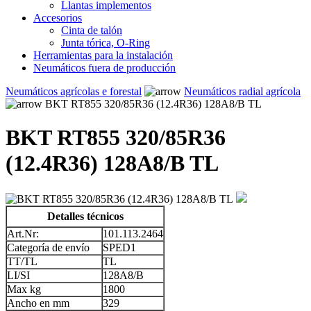
Llantas implementos
Accesorios
Cinta de talón
Junta tórica, O-Ring
Herramientas para la instalación
Neumáticos fuera de producción
Neumáticos agrícolas e forestal
Neumáticos radial agrícola
BKT RT855 320/85R36 (12.4R36) 128A8/B TL
BKT RT855 320/85R36
(12.4R36) 128A8/B TL
Detalles técnicos
Art.Nr:
101.113.2464
Categoría de envío
SPED1
TT/TL
TL
LI/SI
128A8/B
Max kg
1800
Ancho en mm
329