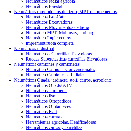
Neumáticos radial agrícola
Neumáticos forestal
Neumáticos movimientos de tierra, MPT e implementos
Neumáticos BobCat
Neumáticos Excavadoras
Neumáticos Movimientos de tierra
Neumático MPT, Multiusos, Unimog
Neumático Implementos
Implement ruota completa
Neumáticos industrial
Neumáticos - Carretillas Elevadoras
Ruedas Superelásticas carretillas Elevadoras
Neumáticos camiones y camionetas
Neumático Camión - Convencionales
Neumático Camiones - Radiales
Neumáticos Quads, jardinera, golf, carros, aeroplano
Neumáticos Quads/ ATV
Neumáticos Jardinería
Neumáticos liso
Neumáticos Ortopédicos
Neumáticos Quitanieves
Neumáticos Kart
Neumaticos carruaje
Herramientas agrícolas, Henificadoras
Neumáticos carros y carretillas