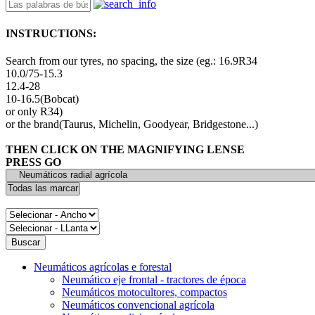
INSTRUCTIONS:
Search from our tyres, no spacing, the size (eg.: 16.9R34
10.0/75-15.3
12.4-28
10-16.5(Bobcat)
or only R34)
or the brand(Taurus, Michelin, Goodyear, Bridgestone...)
THEN CLICK ON THE MAGNIFYING LENSE
PRESS GO
Neumáticos agrícolas e forestal
Neumático eje frontal - tractores de época
Neumáticos motocultores, compactos
Neumáticos convencional agrícola