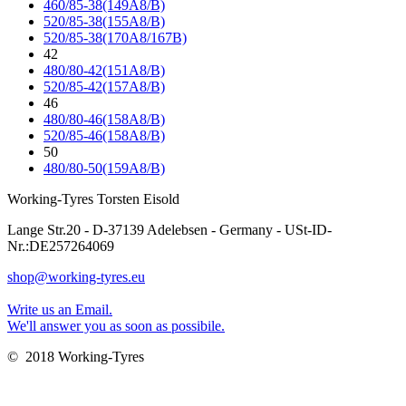
460/85-38(149A8/B)
520/85-38(155A8/B)
520/85-38(170A8/167B)
42
480/80-42(151A8/B)
520/85-42(157A8/B)
46
480/80-46(158A8/B)
520/85-46(158A8/B)
50
480/80-50(159A8/B)
Working-Tyres Torsten Eisold
Lange Str.20 - D-37139 Adelebsen - Germany - USt-ID-
Nr.:DE257264069
shop@working-tyres.eu
Write us an Email.
We'll answer you as soon as possibile.
© 2018 Working-Tyres