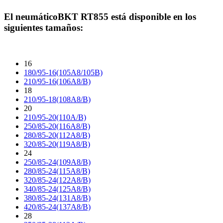
El neumático
BKT RT855
está disponible en los
siguientes tamaños:
16
180/95-16(105A8/105B)
210/95-16(106A8/B)
18
210/95-18(108A8/B)
20
210/95-20(110A/B)
250/85-20(116A8/B)
280/85-20(112A8/B)
320/85-20(119A8/B)
24
250/85-24(109A8/B)
280/85-24(115A8/B)
320/85-24(122A8/B)
340/85-24(125A8/B)
380/85-24(131A8/B)
420/85-24(137A8/B)
28