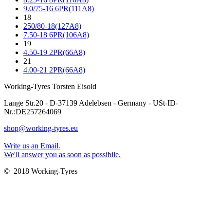
9.0/75-16 6PR(111A8)
18
250/80-18(127A8)
7.50-18 6PR(106A8)
19
4.50-19 2PR(66A8)
21
4.00-21 2PR(66A8)
Working-Tyres Torsten Eisold
Lange Str.20 - D-37139 Adelebsen - Germany - USt-ID-
Nr.:DE257264069
shop@working-tyres.eu
Write us an Email.
We'll answer you as soon as possibile.
© 2018 Working-Tyres