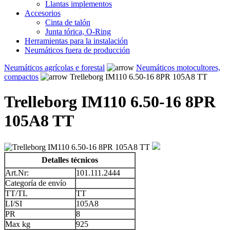
Llantas implementos
Accesorios
Cinta de talón
Junta tórica, O-Ring
Herramientas para la instalación
Neumáticos fuera de producción
Neumáticos agrícolas e forestal
Neumáticos motocultores,
compactos
Trelleborg IM110 6.50-16 8PR 105A8 TT
Trelleborg IM110 6.50-16 8PR
105A8 TT
Detalles técnicos
Art.Nr:
101.111.2444
Categoría de envío
TT/TL
TT
LI/SI
105A8
PR
8
Max kg
925