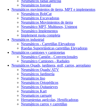
Neumáticos radial agrícola
Neumáticos forestal
Neumáticos movimientos de tierra, MPT e implementos
Neumáticos BobCat
Neumáticos Excavadoras
Neumáticos Movimientos de tierra
Neumático MPT, Multiusos, Unimog
Neumático Implementos
Implement ruota completa
Neumáticos industrial
Neumáticos - Carretillas Elevadoras
Ruedas Superelásticas carretillas Elevadoras
Neumáticos camiones y camionetas
Neumático Camión - Convencionales
Neumático Camiones - Radiales
Neumáticos Quads, jardinera, golf, carros, aeroplano
Neumáticos Quads/ ATV
Neumáticos Jardinería
Neumáticos liso
Neumáticos Ortopédicos
Neumáticos Quitanieves
Neumáticos Kart
Neumaticos carruaje
Herramientas agrícolas, Henificadoras
Neumáticos carros y carretillas