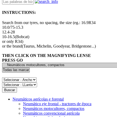
INSTRUCTIONS:
Search from our tyres, no spacing, the size (eg.: 16.9R34
10.0/75-15.3
12.4-28
10-16.5(Bobcat)
or only R34)
or the brand(Taurus, Michelin, Goodyear, Bridgestone...)
THEN CLICK ON THE MAGNIFYING LENSE
PRESS GO
Neumáticos agrícolas e forestal
Neumático eje frontal - tractores de época
Neumáticos motocultores, compactos
Neumáticos convencional agrícola