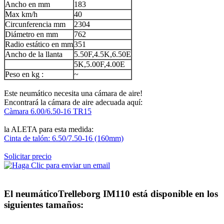
Ancho en mm
183
Max km/h
40
Circunferencia mm
2304
Diámetro en mm
762
Radio estático en mm
351
Ancho de la llanta
5.50F,4.5K,6.50E
5K,5.00F,4.00E
Peso en kg :
~
Este neumático necesita una cámara de aire!
Encontrará la cámara de aire adecuada aquí:
Càmara 6.00/6.50-16 TR15
la ALETA para esta medida:
Cinta de talón: 6.50/7.50-16 (160mm)
Solicitar precio
El neumático
Trelleborg IM110
está disponible en los
siguientes tamaños: