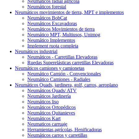
Neumáticos radial agrícola
Neumáticos forestal
Neumáticos movimientos de tierra, MPT e implementos
Neumáticos BobCat
Neumáticos Excavadoras
Neumáticos Movimientos de tierra
Neumático MPT, Multiusos, Unimog
Neumático Implementos
Implement ruota completa
Neumáticos industrial
Neumáticos - Carretillas Elevadoras
Ruedas Superelásticas carretillas Elevadoras
Neumáticos camiones y camionetas
Neumático Camión - Convencionales
Neumático Camiones - Radiales
Neumáticos Quads, jardinera, golf, carros, aeroplano
Neumáticos Quads/ ATV
Neumáticos Jardinería
Neumáticos liso
Neumáticos Ortopédicos
Neumáticos Quitanieves
Neumáticos Kart
Neumaticos carruaje
Herramientas agrícolas, Henificadoras
Neumáticos carros y carretillas