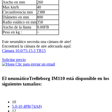
Ancho en mm
260
Max km/h
40
Circunferencia mm
2388
Diámetro en mm
800
Radio estático en mm
358
Ancho de la llanta
9.00FB
Peso en kg :
~
Este neumático necesita una cámara de aire!
Encontrará la cámara de aire adecuada aquí:
Càmara 10.0/75-15.3 TR15
Solicitar precio
El neumático
Trelleborg IM110
está disponible en los
siguientes tamaños:
10
5.0-10 4PR(74A8)
12