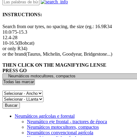
INSTRUCTIONS:
Search from our tyres, no spacing, the size (eg.: 16.9R34
10.0/75-15.3
12.4-28
10-16.5(Bobcat)
or only R34)
or the brand(Taurus, Michelin, Goodyear, Bridgestone...)
THEN CLICK ON THE MAGNIFYING LENSE
PRESS GO
Neumáticos agrícolas e forestal
Neumático eje frontal - tractores de época
Neumáticos motocultores, compactos
Neumáticos convencional agrícola