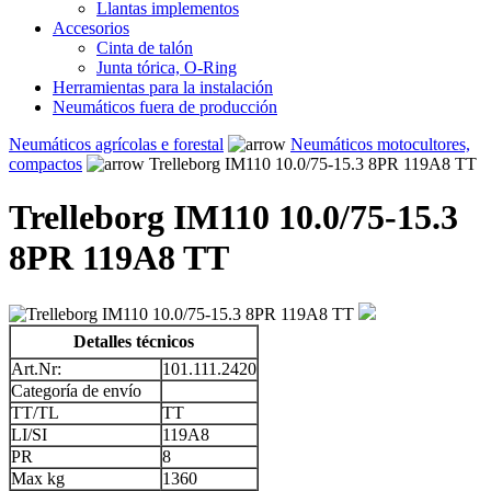
Llantas implementos
Accesorios
Cinta de talón
Junta tórica, O-Ring
Herramientas para la instalación
Neumáticos fuera de producción
Neumáticos agrícolas e forestal
Neumáticos motocultores,
compactos
Trelleborg IM110 10.0/75-15.3 8PR 119A8 TT
Trelleborg IM110 10.0/75-15.3
8PR 119A8 TT
Detalles técnicos
Art.Nr:
101.111.2420
Categoría de envío
TT/TL
TT
LI/SI
119A8
PR
8
Max kg
1360