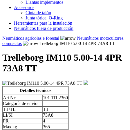
Llantas implementos
Accesorios
Cinta de talón
Junta tórica, O-Ring
Herramientas para la instalación
Neumáticos fuera de producción
Neumáticos agrícolas e forestal
Neumáticos motocultores,
compactos
Trelleborg IM110 5.00-14 4PR 73A8 TT
Trelleborg IM110 5.00-14 4PR
73A8 TT
Detalles técnicos
Art.Nr:
101.111.2360
Categoría de envío
TT/TL
TT
LI/SI
73A8
PR
4
Max kg
365