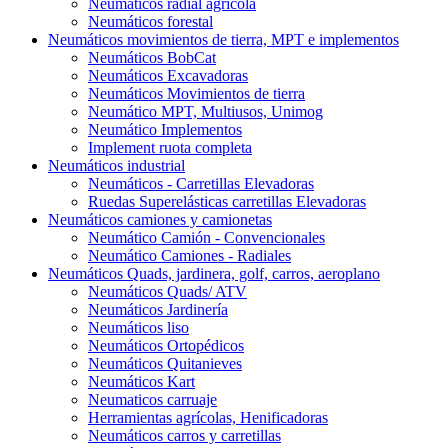
Neumáticos radial agrícola
Neumáticos forestal
Neumáticos movimientos de tierra, MPT e implementos
Neumáticos BobCat
Neumáticos Excavadoras
Neumáticos Movimientos de tierra
Neumático MPT, Multiusos, Unimog
Neumático Implementos
Implement ruota completa
Neumáticos industrial
Neumáticos - Carretillas Elevadoras
Ruedas Superelásticas carretillas Elevadoras
Neumáticos camiones y camionetas
Neumático Camión - Convencionales
Neumático Camiones - Radiales
Neumáticos Quads, jardinera, golf, carros, aeroplano
Neumáticos Quads/ ATV
Neumáticos Jardinería
Neumáticos liso
Neumáticos Ortopédicos
Neumáticos Quitanieves
Neumáticos Kart
Neumaticos carruaje
Herramientas agrícolas, Henificadoras
Neumáticos carros y carretillas