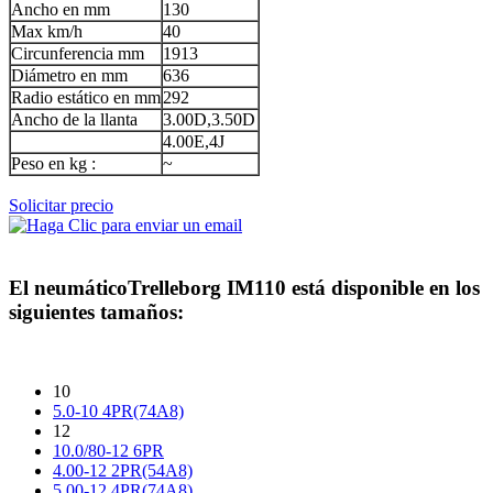
Ancho en mm
130
Max km/h
40
Circunferencia mm
1913
Diámetro en mm
636
Radio estático en mm
292
Ancho de la llanta
3.00D,3.50D
4.00E,4J
Peso en kg :
~
Solicitar precio
El neumático
Trelleborg IM110
está disponible en los
siguientes tamaños:
10
5.0-10 4PR(74A8)
12
10.0/80-12 6PR
4.00-12 2PR(54A8)
5.00-12 4PR(74A8)