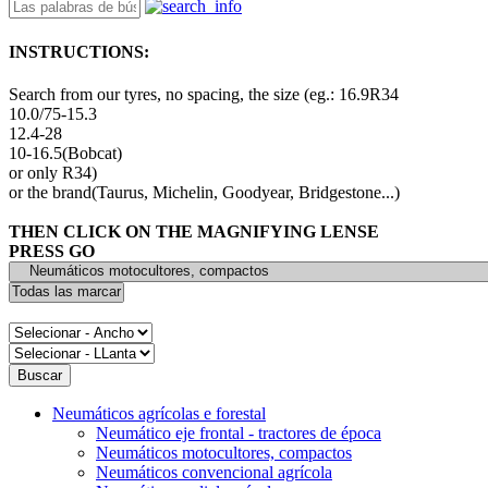
INSTRUCTIONS:
Search from our tyres, no spacing, the size (eg.: 16.9R34
10.0/75-15.3
12.4-28
10-16.5(Bobcat)
or only R34)
or the brand(Taurus, Michelin, Goodyear, Bridgestone...)
THEN CLICK ON THE MAGNIFYING LENSE
PRESS GO
Neumáticos agrícolas e forestal
Neumático eje frontal - tractores de época
Neumáticos motocultores, compactos
Neumáticos convencional agrícola