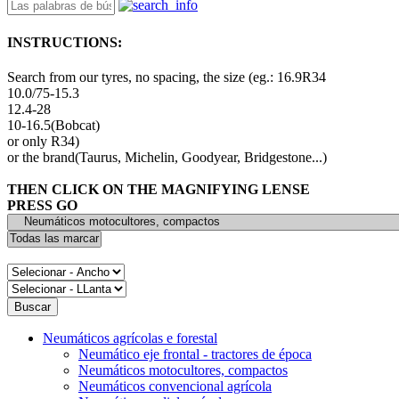
INSTRUCTIONS:
Search from our tyres, no spacing, the size (eg.: 16.9R34
10.0/75-15.3
12.4-28
10-16.5(Bobcat)
or only R34)
or the brand(Taurus, Michelin, Goodyear, Bridgestone...)
THEN CLICK ON THE MAGNIFYING LENSE
PRESS GO
Neumáticos agrícolas e forestal
Neumático eje frontal - tractores de época
Neumáticos motocultores, compactos
Neumáticos convencional agrícola