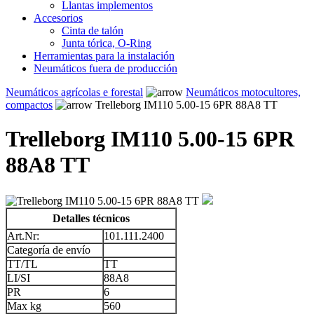
Llantas implementos
Accesorios
Cinta de talón
Junta tórica, O-Ring
Herramientas para la instalación
Neumáticos fuera de producción
Neumáticos agrícolas e forestal
Neumáticos motocultores,
compactos
Trelleborg IM110 5.00-15 6PR 88A8 TT
Trelleborg IM110 5.00-15 6PR
88A8 TT
Detalles técnicos
Art.Nr:
101.111.2400
Categoría de envío
TT/TL
TT
LI/SI
88A8
PR
6
Max kg
560