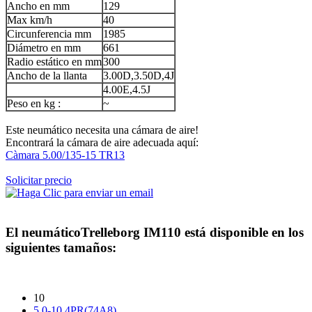
Ancho en mm
129
Max km/h
40
Circunferencia mm
1985
Diámetro en mm
661
Radio estático en mm
300
Ancho de la llanta
3.00D,3.50D,4J
4.00E,4.5J
Peso en kg :
~
Este neumático necesita una cámara de aire!
Encontrará la cámara de aire adecuada aquí:
Càmara 5.00/135-15 TR13
Solicitar precio
El neumático
Trelleborg IM110
está disponible en los
siguientes tamaños:
10
5.0-10 4PR(74A8)