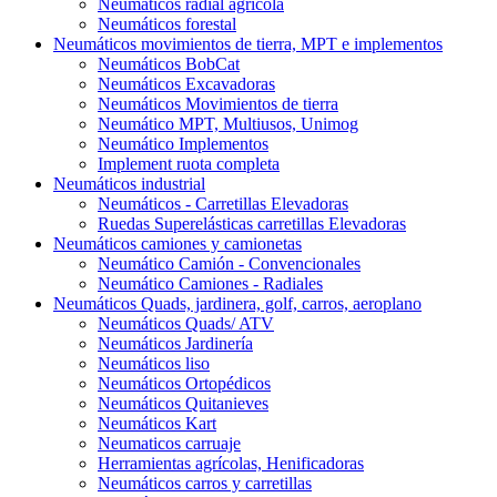
Neumáticos radial agrícola
Neumáticos forestal
Neumáticos movimientos de tierra, MPT e implementos
Neumáticos BobCat
Neumáticos Excavadoras
Neumáticos Movimientos de tierra
Neumático MPT, Multiusos, Unimog
Neumático Implementos
Implement ruota completa
Neumáticos industrial
Neumáticos - Carretillas Elevadoras
Ruedas Superelásticas carretillas Elevadoras
Neumáticos camiones y camionetas
Neumático Camión - Convencionales
Neumático Camiones - Radiales
Neumáticos Quads, jardinera, golf, carros, aeroplano
Neumáticos Quads/ ATV
Neumáticos Jardinería
Neumáticos liso
Neumáticos Ortopédicos
Neumáticos Quitanieves
Neumáticos Kart
Neumaticos carruaje
Herramientas agrícolas, Henificadoras
Neumáticos carros y carretillas