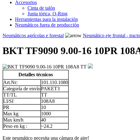
Accesorios
Cinta de talón
Junta tórica, O-Ring
Herramientas para la instalación
Neumáticos fuera de producción
Neumáticos agrícolas e forestal
Neumático eje frontal - tract
BKT TF9090 9.00-16 10PR 108
Detalles técnicos
Art.Nr:
101.110.1080
Categoría de envío
PAKET3
TT/TL
TT
LI/SI
108A8
PR
10
Max kg
1000
Max km/h
40
Peso en kg :
~24.2
Este neumático necesita una cámara de aire!