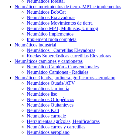
Neumáticos forestal
Neumáticos movimientos de tierra, MPT e implementos
Neumáticos BobCat
Neumáticos Excavadoras
Neumáticos Movimientos de tierra
Neumático MPT, Multiusos, Unimog
Neumático Implementos
Implement ruota completa
Neumáticos industrial
Neumáticos - Carretillas Elevadoras
Ruedas Superelásticas carretillas Elevadoras
Neumáticos camiones y camionetas
Neumático Camión - Convencionales
Neumático Camiones - Radiales
Neumáticos Quads, jardinera, golf, carros, aeroplano
Neumáticos Quads/ ATV
Neumáticos Jardinería
Neumáticos liso
Neumáticos Ortopédicos
Neumáticos Quitanieves
Neumáticos Kart
Neumaticos carruaje
Herramientas agrícolas, Henificadoras
Neumáticos carros y carretillas
Neumáticos aeroplano