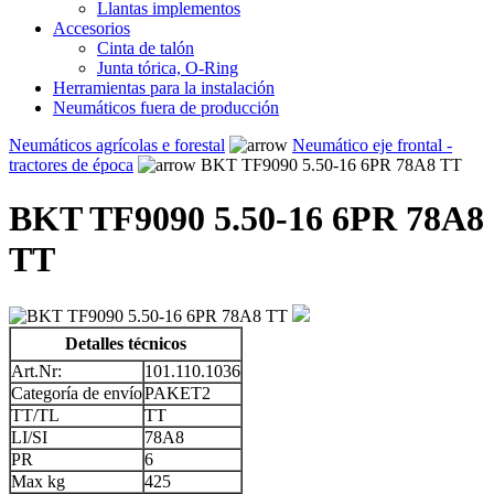
Llantas implementos
Accesorios
Cinta de talón
Junta tórica, O-Ring
Herramientas para la instalación
Neumáticos fuera de producción
Neumáticos agrícolas e forestal
Neumático eje frontal -
tractores de época
BKT TF9090 5.50-16 6PR 78A8 TT
BKT TF9090 5.50-16 6PR 78A8
TT
Detalles técnicos
Art.Nr:
101.110.1036
Categoría de envío
PAKET2
TT/TL
TT
LI/SI
78A8
PR
6
Max kg
425