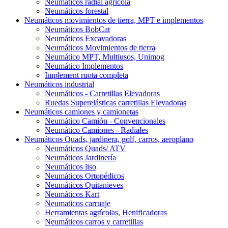
Neumáticos radial agrícola
Neumáticos forestal
Neumáticos movimientos de tierra, MPT e implementos
Neumáticos BobCat
Neumáticos Excavadoras
Neumáticos Movimientos de tierra
Neumático MPT, Multiusos, Unimog
Neumático Implementos
Implement ruota completa
Neumáticos industrial
Neumáticos - Carretillas Elevadoras
Ruedas Superelásticas carretillas Elevadoras
Neumáticos camiones y camionetas
Neumático Camión - Convencionales
Neumático Camiones - Radiales
Neumáticos Quads, jardinera, golf, carros, aeroplano
Neumáticos Quads/ ATV
Neumáticos Jardinería
Neumáticos liso
Neumáticos Ortopédicos
Neumáticos Quitanieves
Neumáticos Kart
Neumaticos carruaje
Herramientas agrícolas, Henificadoras
Neumáticos carros y carretillas