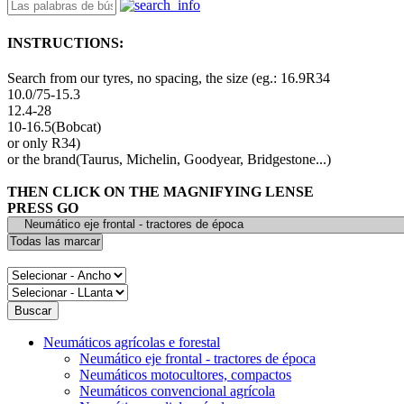
INSTRUCTIONS:
Search from our tyres, no spacing, the size (eg.: 16.9R34
10.0/75-15.3
12.4-28
10-16.5(Bobcat)
or only R34)
or the brand(Taurus, Michelin, Goodyear, Bridgestone...)
THEN CLICK ON THE MAGNIFYING LENSE
PRESS GO
Neumáticos agrícolas e forestal
Neumático eje frontal - tractores de época
Neumáticos motocultores, compactos
Neumáticos convencional agrícola