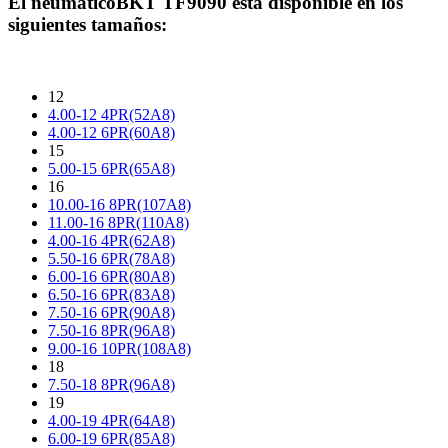
El neumático
BKT TF9090
está disponible en los
siguientes tamaños:
12
4.00-12 4PR(52A8)
4.00-12 6PR(60A8)
15
5.00-15 6PR(65A8)
16
10.00-16 8PR(107A8)
11.00-16 8PR(110A8)
4.00-16 4PR(62A8)
5.50-16 6PR(78A8)
6.00-16 6PR(80A8)
6.50-16 6PR(83A8)
7.50-16 6PR(90A8)
7.50-16 8PR(96A8)
9.00-16 10PR(108A8)
18
7.50-18 8PR(96A8)
19
4.00-19 4PR(64A8)
6.00-19 6PR(85A8)