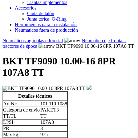
Llantas implementos
Accesorios
Cinta de talón
Junta tórica, O-Ring
Herramientas para la instalación
Neumáticos fuera de producción
Neumáticos agrícolas e forestal
Neumático eje frontal -
tractores de época
BKT TF9090 10.00-16 8PR 107A8 TT
BKT TF9090 10.00-16 8PR
107A8 TT
Detalles técnicos
Art.Nr:
101.110.1088
Categoría de envío
PAKET3
TT/TL
TT
LI/SI
107A8
PR
8
Max kg
975