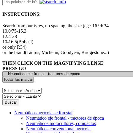
INSTRUCTIONS:
Search from our tyres, no spacing, the size (eg.: 16.9R34
10.0/75-15.3
12.4-28
10-16.5(Bobcat)
or only R34)
or the brand(Taurus, Michelin, Goodyear, Bridgestone...)
THEN CLICK ON THE MAGNIFYING LENSE
PRESS GO
Neumáticos agrícolas e forestal
Neumático eje frontal - tractores de época
Neumáticos motocultores, compactos
Neumáticos convencional agrícola