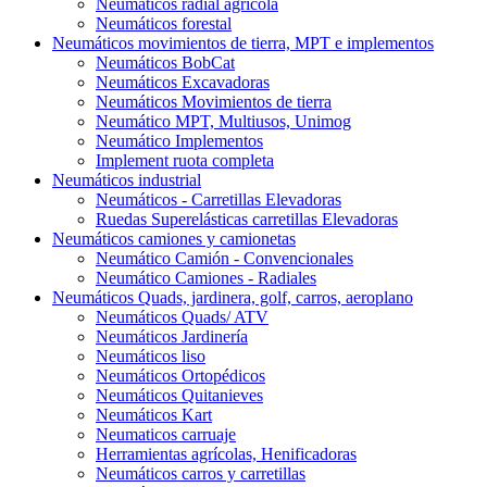
Neumáticos radial agrícola
Neumáticos forestal
Neumáticos movimientos de tierra, MPT e implementos
Neumáticos BobCat
Neumáticos Excavadoras
Neumáticos Movimientos de tierra
Neumático MPT, Multiusos, Unimog
Neumático Implementos
Implement ruota completa
Neumáticos industrial
Neumáticos - Carretillas Elevadoras
Ruedas Superelásticas carretillas Elevadoras
Neumáticos camiones y camionetas
Neumático Camión - Convencionales
Neumático Camiones - Radiales
Neumáticos Quads, jardinera, golf, carros, aeroplano
Neumáticos Quads/ ATV
Neumáticos Jardinería
Neumáticos liso
Neumáticos Ortopédicos
Neumáticos Quitanieves
Neumáticos Kart
Neumaticos carruaje
Herramientas agrícolas, Henificadoras
Neumáticos carros y carretillas