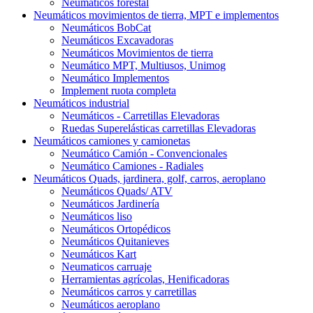
Neumáticos forestal
Neumáticos movimientos de tierra, MPT e implementos
Neumáticos BobCat
Neumáticos Excavadoras
Neumáticos Movimientos de tierra
Neumático MPT, Multiusos, Unimog
Neumático Implementos
Implement ruota completa
Neumáticos industrial
Neumáticos - Carretillas Elevadoras
Ruedas Superelásticas carretillas Elevadoras
Neumáticos camiones y camionetas
Neumático Camión - Convencionales
Neumático Camiones - Radiales
Neumáticos Quads, jardinera, golf, carros, aeroplano
Neumáticos Quads/ ATV
Neumáticos Jardinería
Neumáticos liso
Neumáticos Ortopédicos
Neumáticos Quitanieves
Neumáticos Kart
Neumaticos carruaje
Herramientas agrícolas, Henificadoras
Neumáticos carros y carretillas
Neumáticos aeroplano