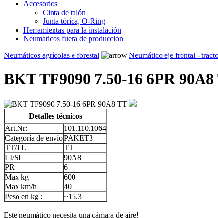
Accesorios
Cinta de talón
Junta tórica, O-Ring
Herramientas para la instalación
Neumáticos fuera de producción
Neumáticos agrícolas e forestal
Neumático eje frontal - tract
BKT TF9090 7.50-16 6PR 90A8
Detalles técnicos
Art.Nr:
101.110.1064
Categoría de envío
PAKET3
TT/TL
TT
LI/SI
90A8
PR
6
Max kg
600
Max km/h
40
Peso en kg :
~15.3
Este neumático necesita una cámara de aire!