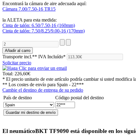
Encontrará la cámara de aire adecuada aquí:
Càmara 7.00/7.50-16 TR15
la ALETA para esta medida:
Cinta de talón: 6.50/7.50-16 (160mm)
Cinta de talón: 7.50/8.25/9.00-16 (170mm)
Transporte incl.**
IVA Incluído*
Solicitar precio
Total:
226,60€
* El precio unitario de este artículo podría cambiar si usted modifica l
** Los costes de envío para
Spain - 22***
Cambie el destino de entrega de su pedido
País de destino
Código postal del destino
El neumático
BKT TF9090
está disponible en los sigu