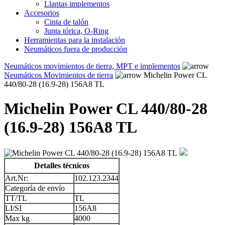
Llantas implementos
Accesorios
Cinta de talón
Junta tórica, O-Ring
Herramientas para la instalación
Neumáticos fuera de producción
Neumáticos movimientos de tierra, MPT e implementos
Neumáticos Movimientos de tierra
Michelin Power CL
440/80-28 (16.9-28) 156A8 TL
Michelin Power CL 440/80-28
(16.9-28) 156A8 TL
Detalles técnicos
Art.Nr:
102.123.2344
Categoría de envío
TT/TL
TL
LI/SI
156A8
Max kg
4000