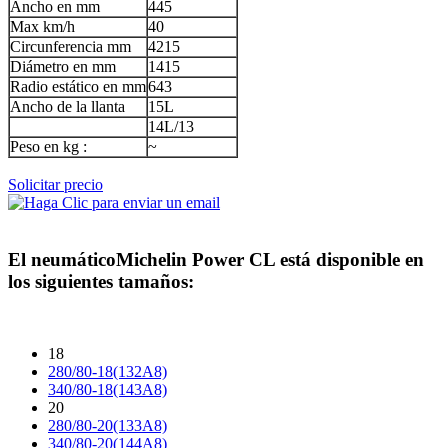
Ancho en mm
445
Max km/h
40
Circunferencia mm
4215
Diámetro en mm
1415
Radio estático en mm
643
Ancho de la llanta
15L
14L/13
Peso en kg :
~
Solicitar precio
El neumático
Michelin Power CL
está disponible en
los siguientes tamaños:
18
280/80-18(132A8)
340/80-18(143A8)
20
280/80-20(133A8)
340/80-20(144A8)