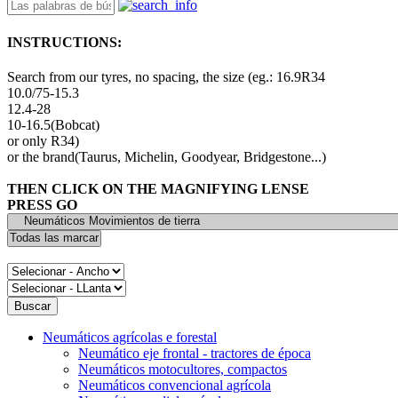
INSTRUCTIONS:
Search from our tyres, no spacing, the size (eg.: 16.9R34
10.0/75-15.3
12.4-28
10-16.5(Bobcat)
or only R34)
or the brand(Taurus, Michelin, Goodyear, Bridgestone...)
THEN CLICK ON THE MAGNIFYING LENSE
PRESS GO
Neumáticos agrícolas e forestal
Neumático eje frontal - tractores de época
Neumáticos motocultores, compactos
Neumáticos convencional agrícola