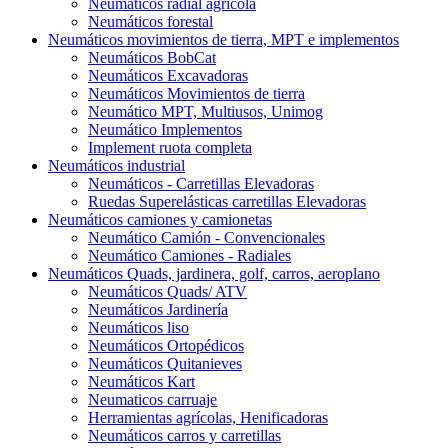
Neumáticos radial agrícola
Neumáticos forestal
Neumáticos movimientos de tierra, MPT e implementos
Neumáticos BobCat
Neumáticos Excavadoras
Neumáticos Movimientos de tierra
Neumático MPT, Multiusos, Unimog
Neumático Implementos
Implement ruota completa
Neumáticos industrial
Neumáticos - Carretillas Elevadoras
Ruedas Superelásticas carretillas Elevadoras
Neumáticos camiones y camionetas
Neumático Camión - Convencionales
Neumático Camiones - Radiales
Neumáticos Quads, jardinera, golf, carros, aeroplano
Neumáticos Quads/ ATV
Neumáticos Jardinería
Neumáticos liso
Neumáticos Ortopédicos
Neumáticos Quitanieves
Neumáticos Kart
Neumaticos carruaje
Herramientas agrícolas, Henificadoras
Neumáticos carros y carretillas