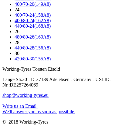
400/70-20(149A8)
24
400/70-24(158A8)
400/80-24(162A8)
440/80-24(168A8)
26
480/80-26(160A8)
28
440/80-28(156A8)
30
420/80-30(155A8)
Working-Tyres Torsten Eisold
Lange Str.20 - D-37139 Adelebsen - Germany - USt-ID-
Nr.:DE257264069
shop@working-tyres.eu
Write us an Email.
We'll answer you as soon as possibile.
© 2018 Working-Tyres