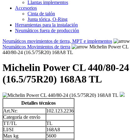
Llantas implementos
Accesorios
Cinta de talón
Junta tórica, O-Ring
Herramientas para la instalación
Neumáticos fuera de producción
Neumáticos movimientos de tierra, MPT e implementos
Neumáticos Movimientos de tierra
Michelin Power CL
440/80-24 (16.5/75R20) 168A8 TL
Michelin Power CL 440/80-24
(16.5/75R20) 168A8 TL
Detalles técnicos
Art.Nr:
102.123.2236
Categoría de envío
TT/TL
TL
LI/SI
168A8
Max kg
5600