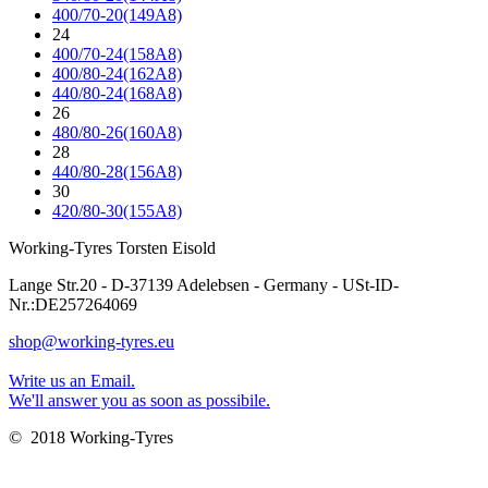
400/70-20(149A8)
24
400/70-24(158A8)
400/80-24(162A8)
440/80-24(168A8)
26
480/80-26(160A8)
28
440/80-28(156A8)
30
420/80-30(155A8)
Working-Tyres Torsten Eisold
Lange Str.20 - D-37139 Adelebsen - Germany - USt-ID-
Nr.:DE257264069
shop@working-tyres.eu
Write us an Email.
We'll answer you as soon as possibile.
© 2018 Working-Tyres