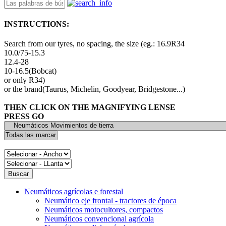
INSTRUCTIONS:
Search from our tyres, no spacing, the size (eg.: 16.9R34
10.0/75-15.3
12.4-28
10-16.5(Bobcat)
or only R34)
or the brand(Taurus, Michelin, Goodyear, Bridgestone...)
THEN CLICK ON THE MAGNIFYING LENSE
PRESS GO
Neumáticos agrícolas e forestal
Neumático eje frontal - tractores de época
Neumáticos motocultores, compactos
Neumáticos convencional agrícola