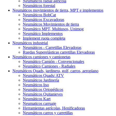
Neumáticos radial agrícola
Neumáticos forestal
Neumáticos movimientos de tierra, MPT e implementos
Neumáticos BobCat
Neumáticos Excavadoras
Neumáticos Movimientos de tierra
Neumático MPT, Multiusos, Unimog
Neumático Implementos
Implement ruota completa
Neumáticos industrial
Neumáticos - Carretillas Elevadoras
Ruedas Superelásticas carretillas Elevadoras
Neumáticos camiones y camionetas
Neumático Camión - Convencionales
Neumático Camiones - Radiales
Neumáticos Quads, jardinera, golf, carros, aeroplano
Neumáticos Quads/ ATV
Neumáticos Jardinería
Neumáticos liso
Neumáticos Ortopédicos
Neumáticos Quitanieves
Neumáticos Kart
Neumaticos carruaje
Herramientas agrícolas, Henificadoras
Neumáticos carros y carretillas