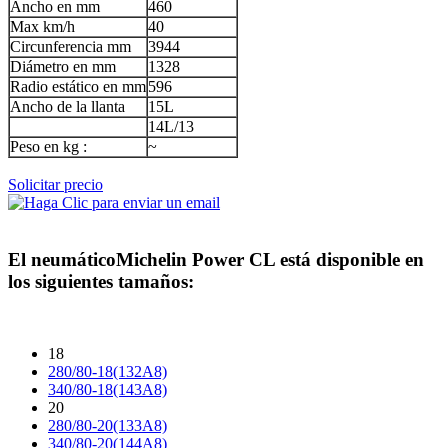
Ancho en mm
460
Max km/h
40
Circunferencia mm
3944
Diámetro en mm
1328
Radio estático en mm
596
Ancho de la llanta
15L
14L/13
Peso en kg :
~
Solicitar precio
El neumático
Michelin Power CL
está disponible en
los siguientes tamaños:
18
280/80-18(132A8)
340/80-18(143A8)
20
280/80-20(133A8)
340/80-20(144A8)