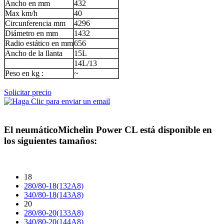
Ancho en mm
432
Max km/h
40
Circunferencia mm
4296
Diámetro en mm
1432
Radio estático en mm
656
Ancho de la llanta
15L
14L/13
Peso en kg :
~
Solicitar precio
El neumático
Michelin Power CL
está disponible en
los siguientes tamaños:
18
280/80-18(132A8)
340/80-18(143A8)
20
280/80-20(133A8)
340/80-20(144A8)