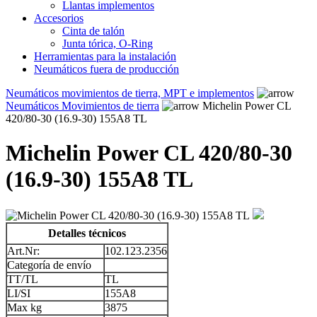
Llantas implementos
Accesorios
Cinta de talón
Junta tórica, O-Ring
Herramientas para la instalación
Neumáticos fuera de producción
Neumáticos movimientos de tierra, MPT e implementos
Neumáticos Movimientos de tierra
Michelin Power CL
420/80-30 (16.9-30) 155A8 TL
Michelin Power CL 420/80-30
(16.9-30) 155A8 TL
Detalles técnicos
Art.Nr:
102.123.2356
Categoría de envío
TT/TL
TL
LI/SI
155A8
Max kg
3875