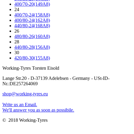
400/70-20(149A8)
24
400/70-24(158A8)
400/80-24(162A8)
440/80-24(168A8)
26
480/80-26(160A8)
28
440/80-28(156A8)
30
420/80-30(155A8)
Working-Tyres Torsten Eisold
Lange Str.20 - D-37139 Adelebsen - Germany - USt-ID-
Nr.:DE257264069
shop@working-tyres.eu
Write us an Email.
We'll answer you as soon as possibile.
© 2018 Working-Tyres