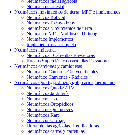
Neumáticos radial agrícola
Neumáticos forestal
Neumáticos movimientos de tierra, MPT e implementos
Neumáticos BobCat
Neumáticos Excavadoras
Neumáticos Movimientos de tierra
Neumático MPT, Multiusos, Unimog
Neumático Implementos
Implement ruota completa
Neumáticos industrial
Neumáticos - Carretillas Elevadoras
Ruedas Superelásticas carretillas Elevadoras
Neumáticos camiones y camionetas
Neumático Camión - Convencionales
Neumático Camiones - Radiales
Neumáticos Quads, jardinera, golf, carros, aeroplano
Neumáticos Quads/ ATV
Neumáticos Jardinería
Neumáticos liso
Neumáticos Ortopédicos
Neumáticos Quitanieves
Neumáticos Kart
Neumaticos carruaje
Herramientas agrícolas, Henificadoras
Neumáticos carros y carretillas