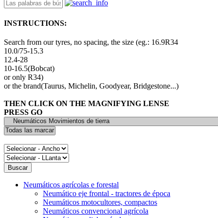
INSTRUCTIONS:
Search from our tyres, no spacing, the size (eg.: 16.9R34
10.0/75-15.3
12.4-28
10-16.5(Bobcat)
or only R34)
or the brand(Taurus, Michelin, Goodyear, Bridgestone...)
THEN CLICK ON THE MAGNIFYING LENSE
PRESS GO
Neumáticos agrícolas e forestal
Neumático eje frontal - tractores de época
Neumáticos motocultores, compactos
Neumáticos convencional agrícola