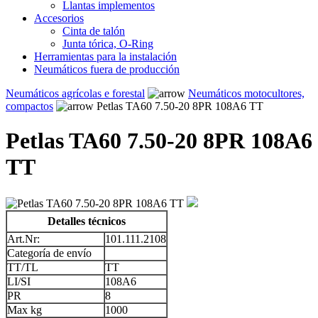
Llantas implementos
Accesorios
Cinta de talón
Junta tórica, O-Ring
Herramientas para la instalación
Neumáticos fuera de producción
Neumáticos agrícolas e forestal
Neumáticos motocultores,
compactos
Petlas TA60 7.50-20 8PR 108A6 TT
Petlas TA60 7.50-20 8PR 108A6
TT
Detalles técnicos
Art.Nr:
101.111.2108
Categoría de envío
TT/TL
TT
LI/SI
108A6
PR
8
Max kg
1000