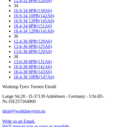
12.4-32 8PR(124A6)
34
16.9-34 8PR(139A6)
16.9-34 10PR(142A6)
16.9-34 12PR(145A6)
18.4-34 8PR(151A6)
18.4-34 12PR(141A6)
36
12.4-36 8PR(129A6)
13.6-36 6PR(125A6)
13.6-36 8PR(129A6)
38
13.6-38 8PR(131A6)
16.9-38 8PR(141A6)
18.4-38 8PR(143A6)
18.4-38 10PR(147A6)
Working-Tyres Torsten Eisold
Lange Str.20 - D-37139 Adelebsen - Germany - USt-ID-
Nr.:DE257264069
shop@working-tyres.eu
Write us an Email.
We'll answer you as soon as possibile.