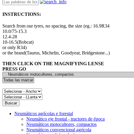
INSTRUCTIONS:
Search from our tyres, no spacing, the size (eg.: 16.9R34
10.0/75-15.3
12.4-28
10-16.5(Bobcat)
or only R34)
or the brand(Taurus, Michelin, Goodyear, Bridgestone...)
THEN CLICK ON THE MAGNIFYING LENSE
PRESS GO
Neumáticos agrícolas e forestal
Neumático eje frontal - tractores de época
Neumáticos motocultores, compactos
Neumáticos convencional agrícola