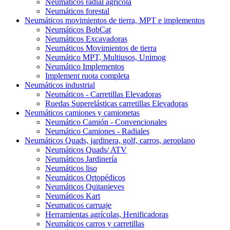
Neumáticos radial agrícola
Neumáticos forestal
Neumáticos movimientos de tierra, MPT e implementos
Neumáticos BobCat
Neumáticos Excavadoras
Neumáticos Movimientos de tierra
Neumático MPT, Multiusos, Unimog
Neumático Implementos
Implement ruota completa
Neumáticos industrial
Neumáticos - Carretillas Elevadoras
Ruedas Superelásticas carretillas Elevadoras
Neumáticos camiones y camionetas
Neumático Camión - Convencionales
Neumático Camiones - Radiales
Neumáticos Quads, jardinera, golf, carros, aeroplano
Neumáticos Quads/ ATV
Neumáticos Jardinería
Neumáticos liso
Neumáticos Ortopédicos
Neumáticos Quitanieves
Neumáticos Kart
Neumaticos carruaje
Herramientas agrícolas, Henificadoras
Neumáticos carros y carretillas