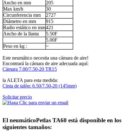
Ancho en mm
205
Max km/h
30
Circunferencia mm
2727
Diámetro en mm
915
Radio estático en mm
421
Ancho de la llanta
5.50F
5.00F
Peso en kg :
~
Este neumático necesita una cámara de aire!
Encontrará la cámara de aire adecuada aquí:
Càmara 7.00/7.50-20 TR15
la ALETA para esta medida:
Cinta de talón: 6.50/7.50-20 (145mm)
Solicitar precio
El neumático
Petlas TA60
está disponible en los
siguientes tamaños: