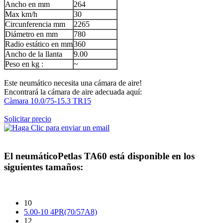
Ancho en mm
264
Max km/h
30
Circunferencia mm
2265
Diámetro en mm
780
Radio estático en mm
360
Ancho de la llanta
9.00
Peso en kg :
~
Este neumático necesita una cámara de aire!
Encontrará la cámara de aire adecuada aquí:
Càmara 10.0/75-15.3 TR15
Solicitar precio
El neumático
Petlas TA60
está disponible en los
siguientes tamaños:
10
5.00-10 4PR(70/57A8)
12