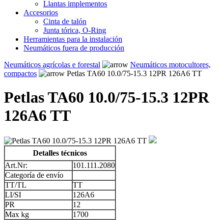
Llantas implementos
Accesorios
Cinta de talón
Junta tórica, O-Ring
Herramientas para la instalación
Neumáticos fuera de producción
Neumáticos agrícolas e forestal
Neumáticos motocultores,
compactos
Petlas TA60 10.0/75-15.3 12PR 126A6 TT
Petlas TA60 10.0/75-15.3 12PR
126A6 TT
Detalles técnicos
Art.Nr:
101.111.2080
Categoría de envío
TT/TL
TT
LI/SI
126A6
PR
12
Max kg
1700