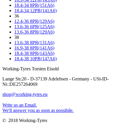
18.4-34 8PR(151A6)
18.4-34 12PR(141A6)
36
12.4-36 8PR(129A6)
13.6-36 6PR(125A6)
13.6-36 8PR(129A6)
38
13.6-38 8PR(131A6)
16.9-38 8PR(141A6)
18.4-38 8PR(143A6)
18.4-38 10PR(147A6)
Working-Tyres Torsten Eisold
Lange Str.20 - D-37139 Adelebsen - Germany - USt-ID-
Nr.:DE257264069
shop@working-tyres.eu
Write us an Email.
We'll answer you as soon as possibile.
© 2018 Working-Tyres