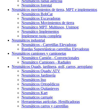
Neumáticos radial agrícola
Neumáticos forestal
Neumáticos movimientos de tierra, MPT e implementos
Neumáticos BobCat
Neumáticos Excavadoras
Neumáticos Movimientos de tierra
Neumático MPT, Multiusos, Unimog
Neumático Implementos
Implement ruota completa
Neumáticos industrial
Neumáticos - Carretillas Elevadoras
Ruedas Superelásticas carretillas Elevadoras
Neumáticos camiones y camionetas
Neumático Camión - Convencionales
Neumático Camiones - Radiales
Neumáticos Quads, jardinera, golf, carros, aeroplano
Neumáticos Quads/ ATV
Neumáticos Jardinería
Neumáticos liso
Neumáticos Ortopédicos
Neumáticos Quitanieves
Neumáticos Kart
Neumaticos carruaje
Herramientas agrícolas, Henificadoras
Neumáticos carros y carretillas