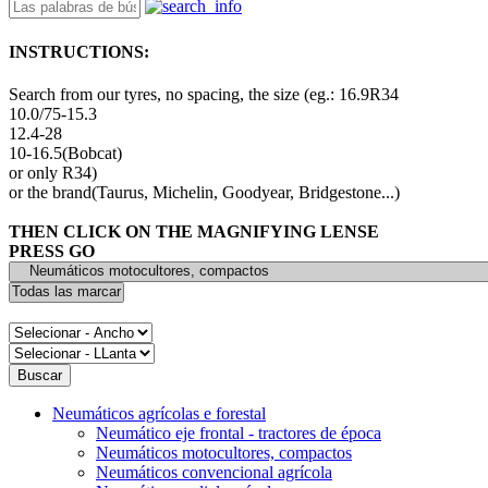
INSTRUCTIONS:
Search from our tyres, no spacing, the size (eg.: 16.9R34
10.0/75-15.3
12.4-28
10-16.5(Bobcat)
or only R34)
or the brand(Taurus, Michelin, Goodyear, Bridgestone...)
THEN CLICK ON THE MAGNIFYING LENSE
PRESS GO
Neumáticos agrícolas e forestal
Neumático eje frontal - tractores de época
Neumáticos motocultores, compactos
Neumáticos convencional agrícola