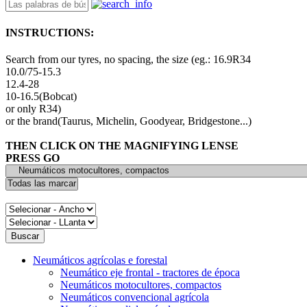
INSTRUCTIONS:
Search from our tyres, no spacing, the size (eg.: 16.9R34
10.0/75-15.3
12.4-28
10-16.5(Bobcat)
or only R34)
or the brand(Taurus, Michelin, Goodyear, Bridgestone...)
THEN CLICK ON THE MAGNIFYING LENSE
PRESS GO
Neumáticos agrícolas e forestal
Neumático eje frontal - tractores de época
Neumáticos motocultores, compactos
Neumáticos convencional agrícola