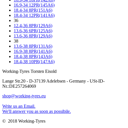
16.9-34 12PR(145A6)
18.4-34 8PR(151A6)
18.4-34 12PR(141A6)
36
12.4-36 8PR(129A6)
13.6-36 6PR(125A6)
13.6-36 8PR(129A6)
38
13.6-38 8PR(131A6)
16.9-38 8PR(141A6)
18.4-38 8PR(143A6)
18.4-38 10PR(147A6)
Working-Tyres Torsten Eisold
Lange Str.20 - D-37139 Adelebsen - Germany - USt-ID-
Nr.:DE257264069
shop@working-tyres.eu
Write us an Email.
We'll answer you as soon as possibile.
© 2018 Working-Tyres