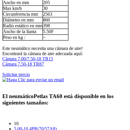
Ancho en mm
205
Max km/h
30
Circunferencia mm
2563
Diámetro en mm
860
Radio estático en mm
398
Ancho de la llanta
5.50F
Peso en kg :
~
Este neumático necesita una cámara de aire!
Encontrará la cámara de aire adecuada aquí:
Càmara 7.00/7.50-18 TR15
Càmara 7.50-18 TR87
Solicitar precio
El neumático
Petlas TA60
está disponible en los
siguientes tamaños:
10
5.00-10 4PR(70/57A8)