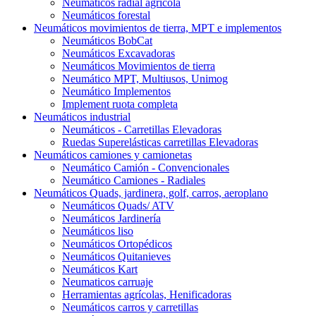
Neumáticos radial agrícola
Neumáticos forestal
Neumáticos movimientos de tierra, MPT e implementos
Neumáticos BobCat
Neumáticos Excavadoras
Neumáticos Movimientos de tierra
Neumático MPT, Multiusos, Unimog
Neumático Implementos
Implement ruota completa
Neumáticos industrial
Neumáticos - Carretillas Elevadoras
Ruedas Superelásticas carretillas Elevadoras
Neumáticos camiones y camionetas
Neumático Camión - Convencionales
Neumático Camiones - Radiales
Neumáticos Quads, jardinera, golf, carros, aeroplano
Neumáticos Quads/ ATV
Neumáticos Jardinería
Neumáticos liso
Neumáticos Ortopédicos
Neumáticos Quitanieves
Neumáticos Kart
Neumaticos carruaje
Herramientas agrícolas, Henificadoras
Neumáticos carros y carretillas