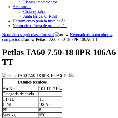
Llantas implementos
Accesorios
Cinta de talón
Junta tórica, O-Ring
Herramientas para la instalación
Neumáticos fuera de producción
Neumáticos agrícolas e forestal
Neumáticos motocultores,
compactos
Petlas TA60 7.50-18 8PR 106A6 TT
Petlas TA60 7.50-18 8PR 106A6
TT
Detalles técnicos
Art.Nr:
101.111.2104
Categoría de envío
TT/TL
TT
LI/SI
106A6
PR
8
Max kg
950