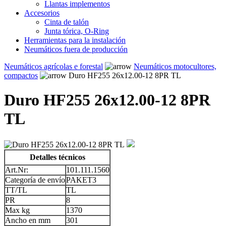
Llantas implementos
Accesorios
Cinta de talón
Junta tórica, O-Ring
Herramientas para la instalación
Neumáticos fuera de producción
Neumáticos agrícolas e forestal
Neumáticos motocultores,
compactos
Duro HF255 26x12.00-12 8PR TL
Duro HF255 26x12.00-12 8PR
TL
Detalles técnicos
Art.Nr:
101.111.1560
Categoría de envío
PAKET3
TT/TL
TL
PR
8
Max kg
1370
Ancho en mm
301