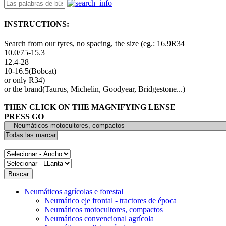
INSTRUCTIONS:
Search from our tyres, no spacing, the size (eg.: 16.9R34
10.0/75-15.3
12.4-28
10-16.5(Bobcat)
or only R34)
or the brand(Taurus, Michelin, Goodyear, Bridgestone...)
THEN CLICK ON THE MAGNIFYING LENSE
PRESS GO
Neumáticos agrícolas e forestal
Neumático eje frontal - tractores de época
Neumáticos motocultores, compactos
Neumáticos convencional agrícola