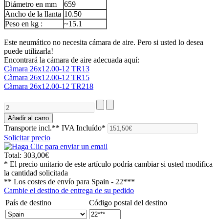
Diámetro en mm
659
Ancho de la llanta
10.50
Peso en kg :
~15.1
Este neumático no necesita cámara de aire. Pero si usted lo desea
puede utilizarla!
Encontrará la cámara de aire adecuada aquí:
Càmara 26x12.00-12 TR13
Càmara 26x12.00-12 TR15
Càmara 26x12.00-12 TR218
Transporte incl.**
IVA Incluído*
Solicitar precio
Total:
303,00€
* El precio unitario de este artículo podría cambiar si usted modifica
la cantidad solicitada
** Los costes de envío para
Spain - 22***
Cambie el destino de entrega de su pedido
País de destino
Código postal del destino