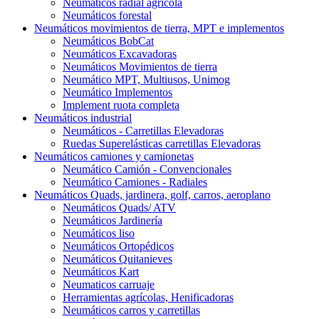
Neumáticos radial agrícola
Neumáticos forestal
Neumáticos movimientos de tierra, MPT e implementos
Neumáticos BobCat
Neumáticos Excavadoras
Neumáticos Movimientos de tierra
Neumático MPT, Multiusos, Unimog
Neumático Implementos
Implement ruota completa
Neumáticos industrial
Neumáticos - Carretillas Elevadoras
Ruedas Superelásticas carretillas Elevadoras
Neumáticos camiones y camionetas
Neumático Camión - Convencionales
Neumático Camiones - Radiales
Neumáticos Quads, jardinera, golf, carros, aeroplano
Neumáticos Quads/ ATV
Neumáticos Jardinería
Neumáticos liso
Neumáticos Ortopédicos
Neumáticos Quitanieves
Neumáticos Kart
Neumaticos carruaje
Herramientas agrícolas, Henificadoras
Neumáticos carros y carretillas