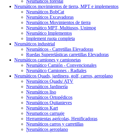
Neumáticos forestal
Neumáticos movimientos de tierra, MPT e implementos
Neumáticos BobCat
Neumáticos Excavadoras
Neumáticos Movimientos de tierra
Neumático MPT, Multiusos, Unimog
Neumático Implementos
Implement ruota completa
Neumáticos industrial
Neumáticos - Carretillas Elevadoras
Ruedas Superelásticas carretillas Elevadoras
Neumáticos camiones y camionetas
Neumático Camión - Convencionales
Neumático Camiones - Radiales
Neumáticos Quads, jardinera, golf, carros, aeroplano
Neumáticos Quads/ ATV
Neumáticos Jardinería
Neumáticos liso
Neumáticos Ortopédicos
Neumáticos Quitanieves
Neumáticos Kart
Neumaticos carruaje
Herramientas agrícolas, Henificadoras
Neumáticos carros y carretillas
Neumáticos aeroplano