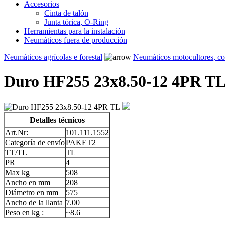
Accesorios
Cinta de talón
Junta tórica, O-Ring
Herramientas para la instalación
Neumáticos fuera de producción
Neumáticos agrícolas e forestal
Neumáticos motocultores, c
Duro HF255 23x8.50-12 4PR T
Detalles técnicos
Art.Nr:
101.111.1552
Categoría de envío
PAKET2
TT/TL
TL
PR
4
Max kg
508
Ancho en mm
208
Diámetro en mm
575
Ancho de la llanta
7.00
Peso en kg :
~8.6