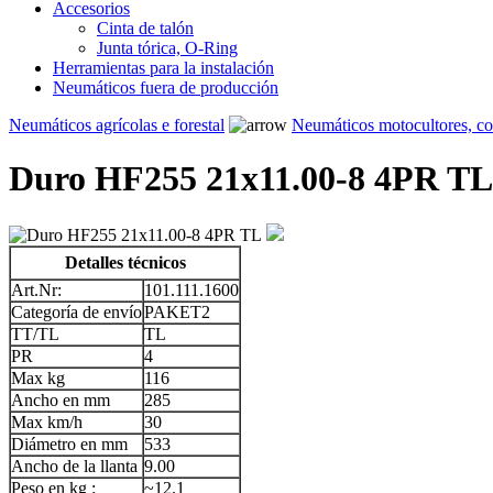
Accesorios
Cinta de talón
Junta tórica, O-Ring
Herramientas para la instalación
Neumáticos fuera de producción
Neumáticos agrícolas e forestal
Neumáticos motocultores, c
Duro HF255 21x11.00-8 4PR TL
Detalles técnicos
Art.Nr:
101.111.1600
Categoría de envío
PAKET2
TT/TL
TL
PR
4
Max kg
116
Ancho en mm
285
Max km/h
30
Diámetro en mm
533
Ancho de la llanta
9.00
Peso en kg :
~12.1