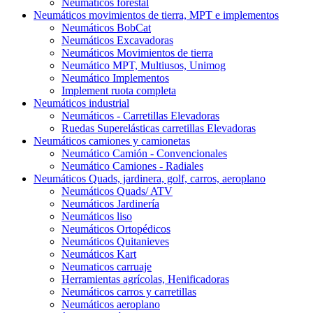
Neumáticos forestal
Neumáticos movimientos de tierra, MPT e implementos
Neumáticos BobCat
Neumáticos Excavadoras
Neumáticos Movimientos de tierra
Neumático MPT, Multiusos, Unimog
Neumático Implementos
Implement ruota completa
Neumáticos industrial
Neumáticos - Carretillas Elevadoras
Ruedas Superelásticas carretillas Elevadoras
Neumáticos camiones y camionetas
Neumático Camión - Convencionales
Neumático Camiones - Radiales
Neumáticos Quads, jardinera, golf, carros, aeroplano
Neumáticos Quads/ ATV
Neumáticos Jardinería
Neumáticos liso
Neumáticos Ortopédicos
Neumáticos Quitanieves
Neumáticos Kart
Neumaticos carruaje
Herramientas agrícolas, Henificadoras
Neumáticos carros y carretillas
Neumáticos aeroplano