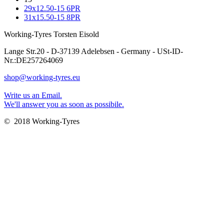
29x12.50-15 6PR
31x15.50-15 8PR
Working-Tyres Torsten Eisold
Lange Str.20 - D-37139 Adelebsen - Germany - USt-ID-
Nr.:DE257264069
shop@working-tyres.eu
Write us an Email.
We'll answer you as soon as possibile.
© 2018 Working-Tyres