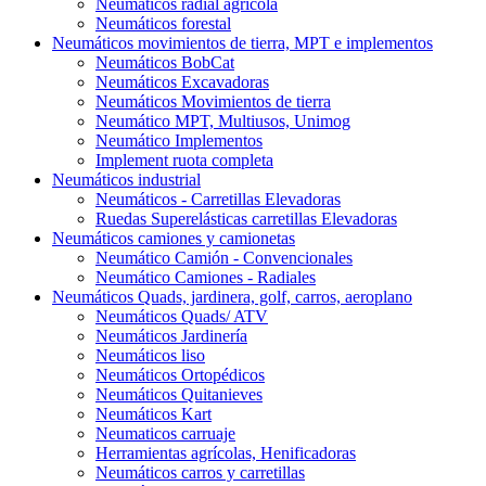
Neumáticos radial agrícola
Neumáticos forestal
Neumáticos movimientos de tierra, MPT e implementos
Neumáticos BobCat
Neumáticos Excavadoras
Neumáticos Movimientos de tierra
Neumático MPT, Multiusos, Unimog
Neumático Implementos
Implement ruota completa
Neumáticos industrial
Neumáticos - Carretillas Elevadoras
Ruedas Superelásticas carretillas Elevadoras
Neumáticos camiones y camionetas
Neumático Camión - Convencionales
Neumático Camiones - Radiales
Neumáticos Quads, jardinera, golf, carros, aeroplano
Neumáticos Quads/ ATV
Neumáticos Jardinería
Neumáticos liso
Neumáticos Ortopédicos
Neumáticos Quitanieves
Neumáticos Kart
Neumaticos carruaje
Herramientas agrícolas, Henificadoras
Neumáticos carros y carretillas