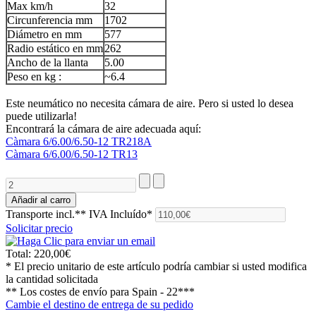
Max km/h
32
Circunferencia mm
1702
Diámetro en mm
577
Radio estático en mm
262
Ancho de la llanta
5.00
Peso en kg :
~6.4
Este neumático no necesita cámara de aire. Pero si usted lo desea
puede utilizarla!
Encontrará la cámara de aire adecuada aquí:
Càmara 6/6.00/6.50-12 TR218A
Càmara 6/6.00/6.50-12 TR13
Transporte incl.**
IVA Incluído*
Solicitar precio
Total:
220,00€
* El precio unitario de este artículo podría cambiar si usted modifica
la cantidad solicitada
** Los costes de envío para
Spain - 22***
Cambie el destino de entrega de su pedido