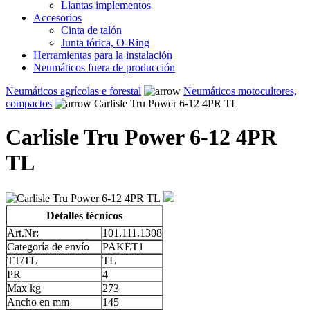
Llantas implementos
Accesorios
Cinta de talón
Junta tórica, O-Ring
Herramientas para la instalación
Neumáticos fuera de producción
Neumáticos agrícolas e forestal
Neumáticos motocultores,
compactos
Carlisle Tru Power 6-12 4PR TL
Carlisle Tru Power 6-12 4PR
TL
Detalles técnicos
Art.Nr:
101.111.1308
Categoría de envío
PAKET1
TT/TL
TL
PR
4
Max kg
273
Ancho en mm
145