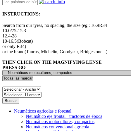
INSTRUCTIONS:
Search from our tyres, no spacing, the size (eg.: 16.9R34
10.0/75-15.3
12.4-28
10-16.5(Bobcat)
or only R34)
or the brand(Taurus, Michelin, Goodyear, Bridgestone...)
THEN CLICK ON THE MAGNIFYING LENSE
PRESS GO
Neumáticos agrícolas e forestal
Neumático eje frontal - tractores de época
Neumáticos motocultores, compactos
Neumáticos convencional agrícola