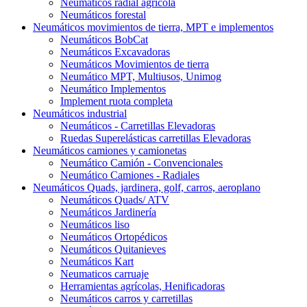
Neumáticos radial agrícola
Neumáticos forestal
Neumáticos movimientos de tierra, MPT e implementos
Neumáticos BobCat
Neumáticos Excavadoras
Neumáticos Movimientos de tierra
Neumático MPT, Multiusos, Unimog
Neumático Implementos
Implement ruota completa
Neumáticos industrial
Neumáticos - Carretillas Elevadoras
Ruedas Superelásticas carretillas Elevadoras
Neumáticos camiones y camionetas
Neumático Camión - Convencionales
Neumático Camiones - Radiales
Neumáticos Quads, jardinera, golf, carros, aeroplano
Neumáticos Quads/ ATV
Neumáticos Jardinería
Neumáticos liso
Neumáticos Ortopédicos
Neumáticos Quitanieves
Neumáticos Kart
Neumaticos carruaje
Herramientas agrícolas, Henificadoras
Neumáticos carros y carretillas