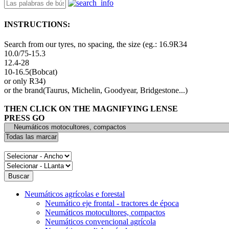
INSTRUCTIONS:
Search from our tyres, no spacing, the size (eg.: 16.9R34
10.0/75-15.3
12.4-28
10-16.5(Bobcat)
or only R34)
or the brand(Taurus, Michelin, Goodyear, Bridgestone...)
THEN CLICK ON THE MAGNIFYING LENSE
PRESS GO
Neumáticos agrícolas e forestal
Neumático eje frontal - tractores de época
Neumáticos motocultores, compactos
Neumáticos convencional agrícola