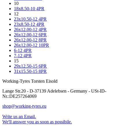
10
18x8.50-10 4PR
12
23x10.50-12 4PR
23x8.50-12 4PR
26x12.00-12 4PR
26x12.00-12 6PR
26x12.00-12 8PR
26x12.00-12 10PR
6-12 4PR
7-12 4PR
15
29x12.50-15 6PR
31x15.50-15 8PR
Working-Tyres Torsten Eisold
Lange Str.20 - D-37139 Adelebsen - Germany - USt-ID-
Nr.:DE257264069
shop@working-tyres.eu
Write us an Email.
We'll answer you as soon as possibile.