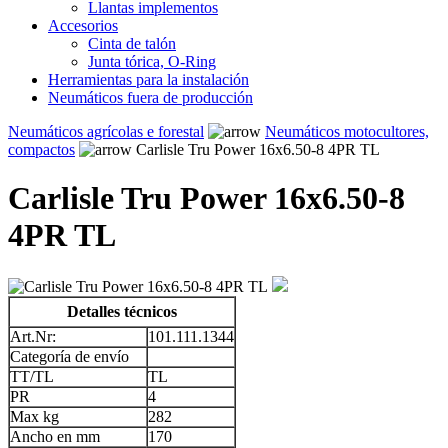
Llantas implementos
Accesorios
Cinta de talón
Junta tórica, O-Ring
Herramientas para la instalación
Neumáticos fuera de producción
Neumáticos agrícolas e forestal
Neumáticos motocultores,
compactos
Carlisle Tru Power 16x6.50-8 4PR TL
Carlisle Tru Power 16x6.50-8
4PR TL
Detalles técnicos
Art.Nr:
101.111.1344
Categoría de envío
TT/TL
TL
PR
4
Max kg
282
Ancho en mm
170