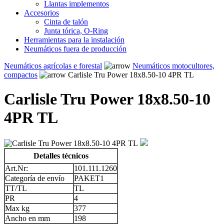
Llantas implementos
Accesorios
Cinta de talón
Junta tórica, O-Ring
Herramientas para la instalación
Neumáticos fuera de producción
Neumáticos agrícolas e forestal
Neumáticos motocultores,
compactos
Carlisle Tru Power 18x8.50-10 4PR TL
Carlisle Tru Power 18x8.50-10
4PR TL
Detalles técnicos
Art.Nr:
101.111.1260
Categoría de envío
PAKET1
TT/TL
TL
PR
4
Max kg
377
Ancho en mm
198