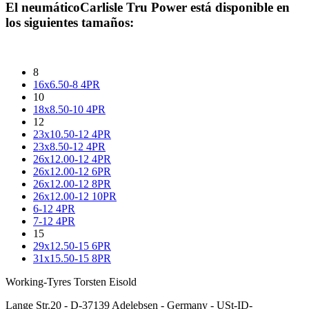
El neumático
Carlisle Tru Power
está disponible en
los siguientes tamaños:
8
16x6.50-8 4PR
10
18x8.50-10 4PR
12
23x10.50-12 4PR
23x8.50-12 4PR
26x12.00-12 4PR
26x12.00-12 6PR
26x12.00-12 8PR
26x12.00-12 10PR
6-12 4PR
7-12 4PR
15
29x12.50-15 6PR
31x15.50-15 8PR
Working-Tyres Torsten Eisold
Lange Str.20 - D-37139 Adelebsen - Germany - USt-ID-