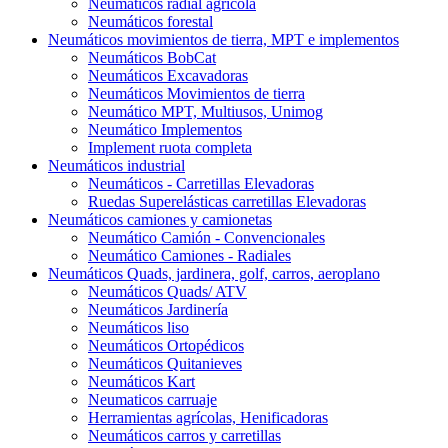
Neumáticos radial agrícola
Neumáticos forestal
Neumáticos movimientos de tierra, MPT e implementos
Neumáticos BobCat
Neumáticos Excavadoras
Neumáticos Movimientos de tierra
Neumático MPT, Multiusos, Unimog
Neumático Implementos
Implement ruota completa
Neumáticos industrial
Neumáticos - Carretillas Elevadoras
Ruedas Superelásticas carretillas Elevadoras
Neumáticos camiones y camionetas
Neumático Camión - Convencionales
Neumático Camiones - Radiales
Neumáticos Quads, jardinera, golf, carros, aeroplano
Neumáticos Quads/ ATV
Neumáticos Jardinería
Neumáticos liso
Neumáticos Ortopédicos
Neumáticos Quitanieves
Neumáticos Kart
Neumaticos carruaje
Herramientas agrícolas, Henificadoras
Neumáticos carros y carretillas