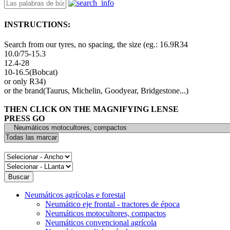
INSTRUCTIONS:
Search from our tyres, no spacing, the size (eg.: 16.9R34
10.0/75-15.3
12.4-28
10-16.5(Bobcat)
or only R34)
or the brand(Taurus, Michelin, Goodyear, Bridgestone...)
THEN CLICK ON THE MAGNIFYING LENSE
PRESS GO
Neumáticos agrícolas e forestal
Neumático eje frontal - tractores de época
Neumáticos motocultores, compactos
Neumáticos convencional agrícola