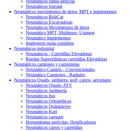
Neumáticos radial agrícola
Neumáticos forestal
Neumáticos movimientos de tierra, MPT e implementos
Neumáticos BobCat
Neumáticos Excavadoras
Neumáticos Movimientos de tierra
Neumático MPT, Multiusos, Unimog
Neumático Implementos
Implement ruota completa
Neumáticos industrial
Neumáticos - Carretillas Elevadoras
Ruedas Superelásticas carretillas Elevadoras
Neumáticos camiones y camionetas
Neumático Camión - Convencionales
Neumático Camiones - Radiales
Neumáticos Quads, jardinera, golf, carros, aeroplano
Neumáticos Quads/ ATV
Neumáticos Jardinería
Neumáticos liso
Neumáticos Ortopédicos
Neumáticos Quitanieves
Neumáticos Kart
Neumaticos carruaje
Herramientas agrícolas, Henificadoras
Neumáticos carros y carretillas