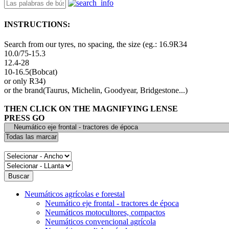
INSTRUCTIONS:
Search from our tyres, no spacing, the size (eg.: 16.9R34
10.0/75-15.3
12.4-28
10-16.5(Bobcat)
or only R34)
or the brand(Taurus, Michelin, Goodyear, Bridgestone...)
THEN CLICK ON THE MAGNIFYING LENSE
PRESS GO
Neumáticos agrícolas e forestal
Neumático eje frontal - tractores de época
Neumáticos motocultores, compactos
Neumáticos convencional agrícola