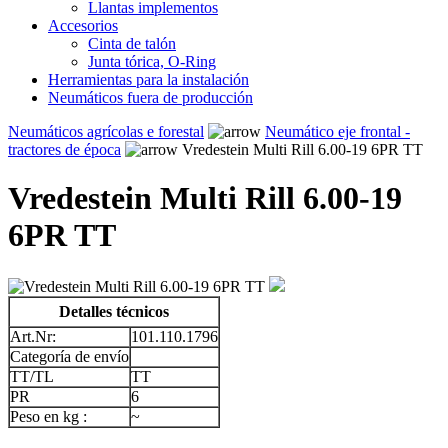
Llantas implementos
Accesorios
Cinta de talón
Junta tórica, O-Ring
Herramientas para la instalación
Neumáticos fuera de producción
Neumáticos agrícolas e forestal
Neumático eje frontal -
tractores de época
Vredestein Multi Rill 6.00-19 6PR TT
Vredestein Multi Rill 6.00-19
6PR TT
Detalles técnicos
Art.Nr:
101.110.1796
Categoría de envío
TT/TL
TT
PR
6
Peso en kg :
~