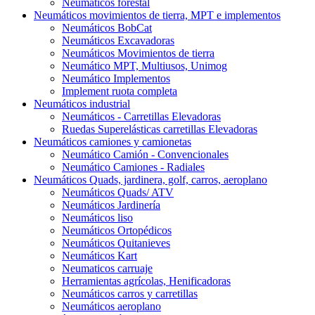
Neumáticos forestal
Neumáticos movimientos de tierra, MPT e implementos
Neumáticos BobCat
Neumáticos Excavadoras
Neumáticos Movimientos de tierra
Neumático MPT, Multiusos, Unimog
Neumático Implementos
Implement ruota completa
Neumáticos industrial
Neumáticos - Carretillas Elevadoras
Ruedas Superelásticas carretillas Elevadoras
Neumáticos camiones y camionetas
Neumático Camión - Convencionales
Neumático Camiones - Radiales
Neumáticos Quads, jardinera, golf, carros, aeroplano
Neumáticos Quads/ ATV
Neumáticos Jardinería
Neumáticos liso
Neumáticos Ortopédicos
Neumáticos Quitanieves
Neumáticos Kart
Neumaticos carruaje
Herramientas agrícolas, Henificadoras
Neumáticos carros y carretillas
Neumáticos aeroplano