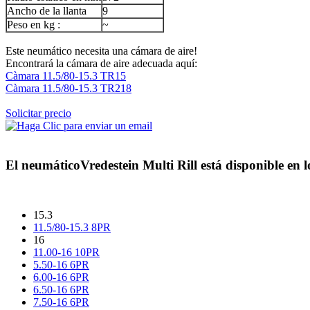
Ancho de la llanta
9
Peso en kg :
~
Este neumático necesita una cámara de aire!
Encontrará la cámara de aire adecuada aquí:
Càmara 11.5/80-15.3 TR15
Càmara 11.5/80-15.3 TR218
Solicitar precio
El neumático
Vredestein Multi Rill
está disponible en l
15.3
11.5/80-15.3 8PR
16
11.00-16 10PR
5.50-16 6PR
6.00-16 6PR
6.50-16 6PR
7.50-16 6PR