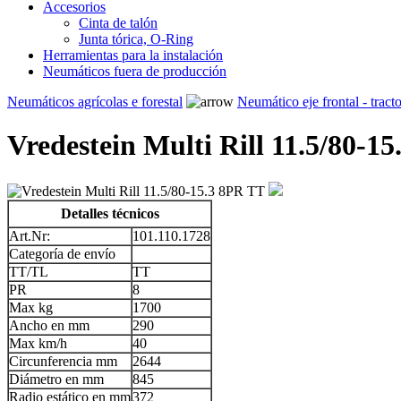
Accesorios
Cinta de talón
Junta tórica, O-Ring
Herramientas para la instalación
Neumáticos fuera de producción
Neumáticos agrícolas e forestal
Neumático eje frontal - tract
Vredestein Multi Rill 11.5/80-1
Detalles técnicos
Art.Nr:
101.110.1728
Categoría de envío
TT/TL
TT
PR
8
Max kg
1700
Ancho en mm
290
Max km/h
40
Circunferencia mm
2644
Diámetro en mm
845
Radio estático en mm
372