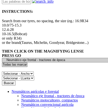
INSTRUCTIONS:
Search from our tyres, no spacing, the size (eg.: 16.9R34
10.0/75-15.3
12.4-28
10-16.5(Bobcat)
or only R34)
or the brand(Taurus, Michelin, Goodyear, Bridgestone...)
THEN CLICK ON THE MAGNIFYING LENSE
PRESS GO
Neumáticos agrícolas e forestal
Neumático eje frontal - tractores de época
Neumáticos motocultores, compactos
Neumáticos convencional agrícola