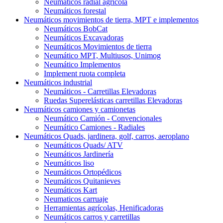
Neumáticos radial agrícola
Neumáticos forestal
Neumáticos movimientos de tierra, MPT e implementos
Neumáticos BobCat
Neumáticos Excavadoras
Neumáticos Movimientos de tierra
Neumático MPT, Multiusos, Unimog
Neumático Implementos
Implement ruota completa
Neumáticos industrial
Neumáticos - Carretillas Elevadoras
Ruedas Superelásticas carretillas Elevadoras
Neumáticos camiones y camionetas
Neumático Camión - Convencionales
Neumático Camiones - Radiales
Neumáticos Quads, jardinera, golf, carros, aeroplano
Neumáticos Quads/ ATV
Neumáticos Jardinería
Neumáticos liso
Neumáticos Ortopédicos
Neumáticos Quitanieves
Neumáticos Kart
Neumaticos carruaje
Herramientas agrícolas, Henificadoras
Neumáticos carros y carretillas