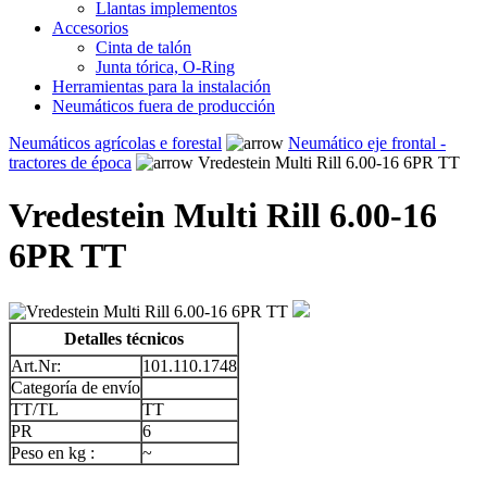
Llantas implementos
Accesorios
Cinta de talón
Junta tórica, O-Ring
Herramientas para la instalación
Neumáticos fuera de producción
Neumáticos agrícolas e forestal
Neumático eje frontal -
tractores de época
Vredestein Multi Rill 6.00-16 6PR TT
Vredestein Multi Rill 6.00-16
6PR TT
Detalles técnicos
Art.Nr:
101.110.1748
Categoría de envío
TT/TL
TT
PR
6
Peso en kg :
~