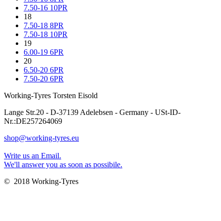
7.50-16 10PR
18
7.50-18 8PR
7.50-18 10PR
19
6.00-19 6PR
20
6.50-20 6PR
7.50-20 6PR
Working-Tyres Torsten Eisold
Lange Str.20 - D-37139 Adelebsen - Germany - USt-ID-
Nr.:DE257264069
shop@working-tyres.eu
Write us an Email.
We'll answer you as soon as possibile.
© 2018 Working-Tyres