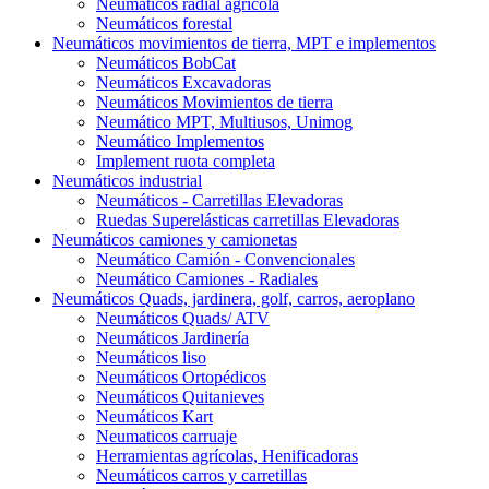
Neumáticos radial agrícola
Neumáticos forestal
Neumáticos movimientos de tierra, MPT e implementos
Neumáticos BobCat
Neumáticos Excavadoras
Neumáticos Movimientos de tierra
Neumático MPT, Multiusos, Unimog
Neumático Implementos
Implement ruota completa
Neumáticos industrial
Neumáticos - Carretillas Elevadoras
Ruedas Superelásticas carretillas Elevadoras
Neumáticos camiones y camionetas
Neumático Camión - Convencionales
Neumático Camiones - Radiales
Neumáticos Quads, jardinera, golf, carros, aeroplano
Neumáticos Quads/ ATV
Neumáticos Jardinería
Neumáticos liso
Neumáticos Ortopédicos
Neumáticos Quitanieves
Neumáticos Kart
Neumaticos carruaje
Herramientas agrícolas, Henificadoras
Neumáticos carros y carretillas