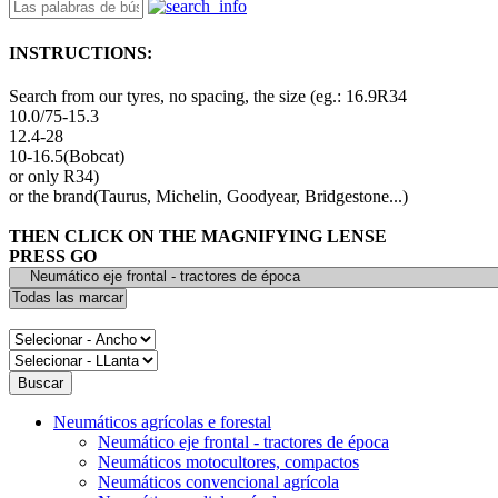
INSTRUCTIONS:
Search from our tyres, no spacing, the size (eg.: 16.9R34
10.0/75-15.3
12.4-28
10-16.5(Bobcat)
or only R34)
or the brand(Taurus, Michelin, Goodyear, Bridgestone...)
THEN CLICK ON THE MAGNIFYING LENSE
PRESS GO
Neumáticos agrícolas e forestal
Neumático eje frontal - tractores de época
Neumáticos motocultores, compactos
Neumáticos convencional agrícola