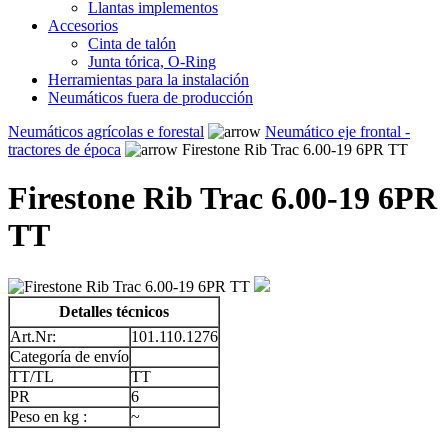
Llantas implementos
Accesorios
Cinta de talón
Junta tórica, O-Ring
Herramientas para la instalación
Neumáticos fuera de producción
Neumáticos agrícolas e forestal
Neumático eje frontal -
tractores de época
Firestone Rib Trac 6.00-19 6PR TT
Firestone Rib Trac 6.00-19 6PR
TT
Detalles técnicos
Art.Nr:
101.110.1276
Categoría de envío
TT/TL
TT
PR
6
Peso en kg :
~