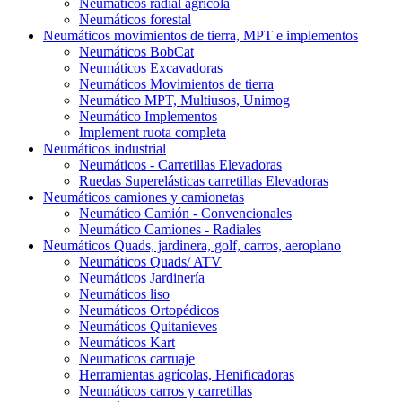
Neumáticos radial agrícola
Neumáticos forestal
Neumáticos movimientos de tierra, MPT e implementos
Neumáticos BobCat
Neumáticos Excavadoras
Neumáticos Movimientos de tierra
Neumático MPT, Multiusos, Unimog
Neumático Implementos
Implement ruota completa
Neumáticos industrial
Neumáticos - Carretillas Elevadoras
Ruedas Superelásticas carretillas Elevadoras
Neumáticos camiones y camionetas
Neumático Camión - Convencionales
Neumático Camiones - Radiales
Neumáticos Quads, jardinera, golf, carros, aeroplano
Neumáticos Quads/ ATV
Neumáticos Jardinería
Neumáticos liso
Neumáticos Ortopédicos
Neumáticos Quitanieves
Neumáticos Kart
Neumaticos carruaje
Herramientas agrícolas, Henificadoras
Neumáticos carros y carretillas