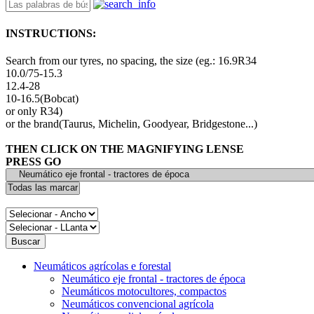
INSTRUCTIONS:
Search from our tyres, no spacing, the size (eg.: 16.9R34
10.0/75-15.3
12.4-28
10-16.5(Bobcat)
or only R34)
or the brand(Taurus, Michelin, Goodyear, Bridgestone...)
THEN CLICK ON THE MAGNIFYING LENSE
PRESS GO
Neumáticos agrícolas e forestal
Neumático eje frontal - tractores de época
Neumáticos motocultores, compactos
Neumáticos convencional agrícola