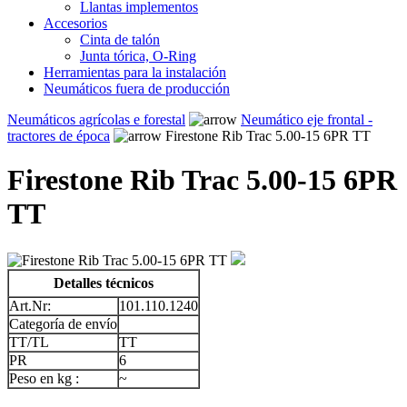
Llantas implementos
Accesorios
Cinta de talón
Junta tórica, O-Ring
Herramientas para la instalación
Neumáticos fuera de producción
Neumáticos agrícolas e forestal
Neumático eje frontal -
tractores de época
Firestone Rib Trac 5.00-15 6PR TT
Firestone Rib Trac 5.00-15 6PR
TT
Detalles técnicos
Art.Nr:
101.110.1240
Categoría de envío
TT/TL
TT
PR
6
Peso en kg :
~