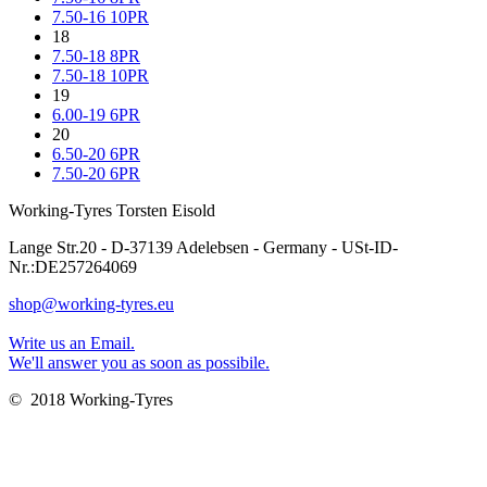
7.50-16 10PR
18
7.50-18 8PR
7.50-18 10PR
19
6.00-19 6PR
20
6.50-20 6PR
7.50-20 6PR
Working-Tyres Torsten Eisold
Lange Str.20 - D-37139 Adelebsen - Germany - USt-ID-
Nr.:DE257264069
shop@working-tyres.eu
Write us an Email.
We'll answer you as soon as possibile.
© 2018 Working-Tyres