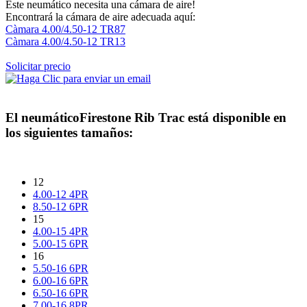
Este neumático necesita una cámara de aire!
Encontrará la cámara de aire adecuada aquí:
Càmara 4.00/4.50-12 TR87
Càmara 4.00/4.50-12 TR13
Solicitar precio
El neumático
Firestone Rib Trac
está disponible en
los siguientes tamaños:
12
4.00-12 4PR
8.50-12 6PR
15
4.00-15 4PR
5.00-15 6PR
16
5.50-16 6PR
6.00-16 6PR
6.50-16 6PR
7.00-16 8PR