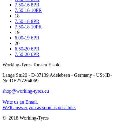
7.50-16 8PR
7.50-16 10PR
18
7.50-18 8PR
7.50-18 10PR
19
6.00-19 6PR
20
6.50-20 6PR
7.50-20 6PR
Working-Tyres Torsten Eisold
Lange Str.20 - D-37139 Adelebsen - Germany - USt-ID-
Nr.:DE257264069
shop@working-tyres.eu
Write us an Email.
We'll answer you as soon as possibile.
© 2018 Working-Tyres