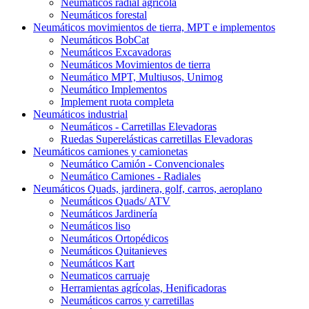
Neumáticos radial agrícola
Neumáticos forestal
Neumáticos movimientos de tierra, MPT e implementos
Neumáticos BobCat
Neumáticos Excavadoras
Neumáticos Movimientos de tierra
Neumático MPT, Multiusos, Unimog
Neumático Implementos
Implement ruota completa
Neumáticos industrial
Neumáticos - Carretillas Elevadoras
Ruedas Superelásticas carretillas Elevadoras
Neumáticos camiones y camionetas
Neumático Camión - Convencionales
Neumático Camiones - Radiales
Neumáticos Quads, jardinera, golf, carros, aeroplano
Neumáticos Quads/ ATV
Neumáticos Jardinería
Neumáticos liso
Neumáticos Ortopédicos
Neumáticos Quitanieves
Neumáticos Kart
Neumaticos carruaje
Herramientas agrícolas, Henificadoras
Neumáticos carros y carretillas