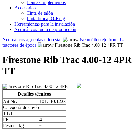
Llantas implementos
Accesorios
Cinta de talón
Junta tórica, O-Ring
Herramientas para la instalación
Neumáticos fuera de producción
Neumáticos agrícolas e forestal
Neumático eje frontal -
tractores de época
Firestone Rib Trac 4.00-12 4PR TT
Firestone Rib Trac 4.00-12 4PR
TT
Detalles técnicos
Art.Nr:
101.110.1228
Categoría de envío
TT/TL
TT
PR
4
Peso en kg :
~