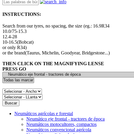
INSTRUCTIONS:
Search from our tyres, no spacing, the size (eg.: 16.9R34
10.0/75-15.3
12.4-28
10-16.5(Bobcat)
or only R34)
or the brand(Taurus, Michelin, Goodyear, Bridgestone...)
THEN CLICK ON THE MAGNIFYING LENSE
PRESS GO
Neumáticos agrícolas e forestal
Neumático eje frontal - tractores de época
Neumáticos motocultores, compactos
Neumáticos convencional agrícola