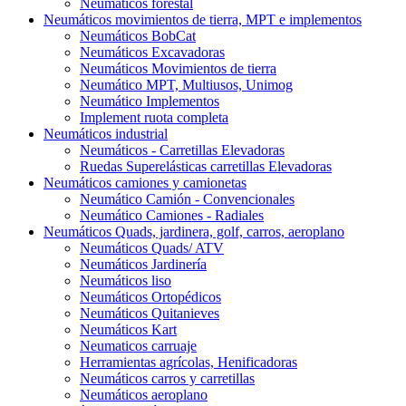
Neumáticos forestal
Neumáticos movimientos de tierra, MPT e implementos
Neumáticos BobCat
Neumáticos Excavadoras
Neumáticos Movimientos de tierra
Neumático MPT, Multiusos, Unimog
Neumático Implementos
Implement ruota completa
Neumáticos industrial
Neumáticos - Carretillas Elevadoras
Ruedas Superelásticas carretillas Elevadoras
Neumáticos camiones y camionetas
Neumático Camión - Convencionales
Neumático Camiones - Radiales
Neumáticos Quads, jardinera, golf, carros, aeroplano
Neumáticos Quads/ ATV
Neumáticos Jardinería
Neumáticos liso
Neumáticos Ortopédicos
Neumáticos Quitanieves
Neumáticos Kart
Neumaticos carruaje
Herramientas agrícolas, Henificadoras
Neumáticos carros y carretillas
Neumáticos aeroplano