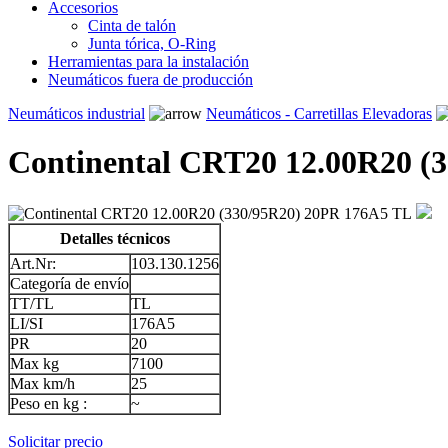
Accesorios
Cinta de talón
Junta tórica, O-Ring
Herramientas para la instalación
Neumáticos fuera de producción
Neumáticos industrial
Neumáticos - Carretillas Elevadoras
Continental CRT20 12.00R20 (
Detalles técnicos
Art.Nr:
103.130.1256
Categoría de envío
TT/TL
TL
LI/SI
176A5
PR
20
Max kg
7100
Max km/h
25
Peso en kg :
~
Solicitar precio