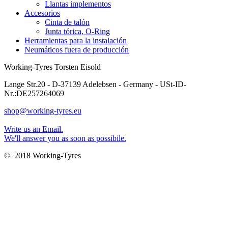
Llantas implementos
Accesorios
Cinta de talón
Junta tórica, O-Ring
Herramientas para la instalación
Neumáticos fuera de producción
Working-Tyres Torsten Eisold
Lange Str.20 - D-37139 Adelebsen - Germany - USt-ID-
Nr.:DE257264069
shop@working-tyres.eu
Write us an Email.
We'll answer you as soon as possibile.
© 2018 Working-Tyres