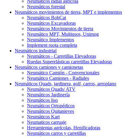
Neumáticos radial agrícola
Neumáticos forestal
Neumáticos movimientos de tierra, MPT e implementos
Neumáticos BobCat
Neumáticos Excavadoras
Neumáticos Movimientos de tierra
Neumático MPT, Multiusos, Unimog
Neumático Implementos
Implement ruota completa
Neumáticos industrial
Neumáticos - Carretillas Elevadoras
Ruedas Superelásticas carretillas Elevadoras
Neumáticos camiones y camionetas
Neumático Camión - Convencionales
Neumático Camiones - Radiales
Neumáticos Quads, jardinera, golf, carros, aeroplano
Neumáticos Quads/ ATV
Neumáticos Jardinería
Neumáticos liso
Neumáticos Ortopédicos
Neumáticos Quitanieves
Neumáticos Kart
Neumaticos carruaje
Herramientas agrícolas, Henificadoras
Neumáticos carros y carretillas