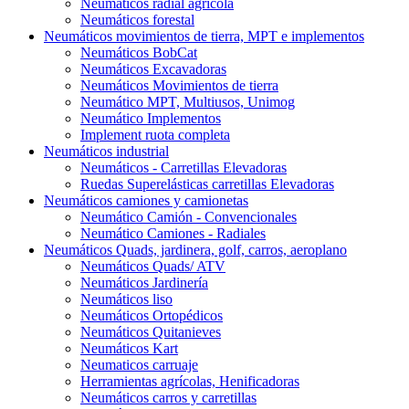
Neumáticos radial agrícola
Neumáticos forestal
Neumáticos movimientos de tierra, MPT e implementos
Neumáticos BobCat
Neumáticos Excavadoras
Neumáticos Movimientos de tierra
Neumático MPT, Multiusos, Unimog
Neumático Implementos
Implement ruota completa
Neumáticos industrial
Neumáticos - Carretillas Elevadoras
Ruedas Superelásticas carretillas Elevadoras
Neumáticos camiones y camionetas
Neumático Camión - Convencionales
Neumático Camiones - Radiales
Neumáticos Quads, jardinera, golf, carros, aeroplano
Neumáticos Quads/ ATV
Neumáticos Jardinería
Neumáticos liso
Neumáticos Ortopédicos
Neumáticos Quitanieves
Neumáticos Kart
Neumaticos carruaje
Herramientas agrícolas, Henificadoras
Neumáticos carros y carretillas