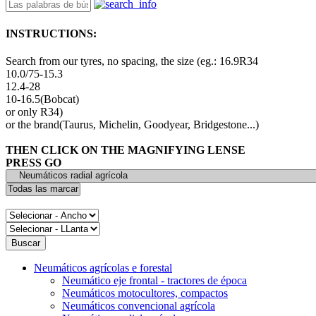
INSTRUCTIONS:
Search from our tyres, no spacing, the size (eg.: 16.9R34
10.0/75-15.3
12.4-28
10-16.5(Bobcat)
or only R34)
or the brand(Taurus, Michelin, Goodyear, Bridgestone...)
THEN CLICK ON THE MAGNIFYING LENSE
PRESS GO
Neumáticos agrícolas e forestal
Neumático eje frontal - tractores de época
Neumáticos motocultores, compactos
Neumáticos convencional agrícola