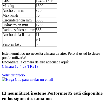
LI/SI
124D/121E
Max kg
1600
Ancho en mm
329
Max km/h
70
Circunferencia mm
3805
Diámetro en mm
1255
Radio estático en mm
565
Ancho de la llanta
11
9,1
Peso en kg :
~
Este neumático no necesita cámara de aire. Pero si usted lo desea
puede utilizarla!
Encontrará la cámara de aire adecuada aquí:
Càmara 12.4-28 TR218
Solicitar precio
El neumático
Firestone Performer85
está disponible
en los siguientes tamaños: