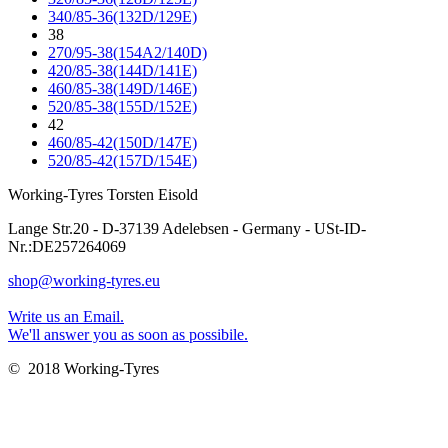
340/85-36(132D/129E)
38
270/95-38(154A2/140D)
420/85-38(144D/141E)
460/85-38(149D/146E)
520/85-38(155D/152E)
42
460/85-42(150D/147E)
520/85-42(157D/154E)
Working-Tyres Torsten Eisold
Lange Str.20 - D-37139 Adelebsen - Germany - USt-ID-
Nr.:DE257264069
shop@working-tyres.eu
Write us an Email.
We'll answer you as soon as possibile.
© 2018 Working-Tyres