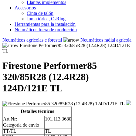
Llantas implementos
Accesorios
Cinta de talón
Junta tórica, O-Ring
Herramientas para la instalación
Neumáticos fuera de producción
Neumáticos agrícolas e forestal
Neumáticos radial agrícola
Firestone Performer85 320/85R28 (12.4R28) 124D/121E
TL
Firestone Performer85
320/85R28 (12.4R28)
124D/121E TL
Detalles técnicos
Art.Nr:
101.113.3680
Categoría de envío
TT/TL
TL