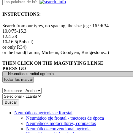
INSTRUCTIONS:
Search from our tyres, no spacing, the size (eg.: 16.9R34
10.0/75-15.3
12.4-28
10-16.5(Bobcat)
or only R34)
or the brand(Taurus, Michelin, Goodyear, Bridgestone...)
THEN CLICK ON THE MAGNIFYING LENSE
PRESS GO
Neumáticos agrícolas e forestal
Neumático eje frontal - tractores de época
Neumáticos motocultores, compactos
Neumáticos convencional agrícola