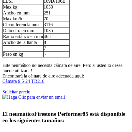
LI/SI
109D/106E
Max kg
1030
Ancho en mm
251
Max km/h
70
Circunferencia mm
3116
Diámetro en mm
1035
Radio estático en mm
465
Ancho de la llanta
8
7
Peso en kg :
~
Este neumático no necesita cámara de aire. Pero si usted lo desea
puede utilizarla!
Encontrará la cámara de aire adecuada aquí:
Càmara 9.5-24 TR218
Solicitar precio
El neumático
Firestone Performer85
está disponible
en los siguientes tamaños: