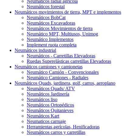
Neumáticos radial agrícola
Neumáticos forestal
Neumáticos movimientos de tierra, MPT e implementos
Neumáticos BobCat
Neumáticos Excavadoras
Neumáticos Movimientos de tierra
Neumático MPT, Multiusos, Unimog
Neumático Implementos
Implement ruota completa
Neumáticos industrial
Neumáticos - Carretillas Elevadoras
Ruedas Superelásticas carretillas Elevadoras
Neumáticos camiones y camionetas
Neumático Camión - Convencionales
Neumático Camiones - Radiales
Neumáticos Quads, jardinera, golf, carros, aeroplano
Neumáticos Quads/ ATV
Neumáticos Jardinería
Neumáticos liso
Neumáticos Ortopédicos
Neumáticos Quitanieves
Neumáticos Kart
Neumaticos carruaje
Herramientas agrícolas, Henificadoras
Neumáticos carros y carretillas