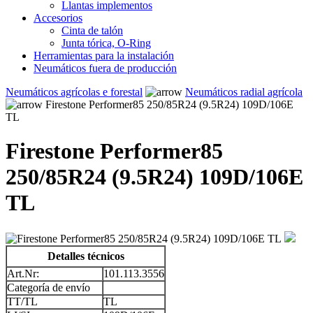
Llantas implementos
Accesorios
Cinta de talón
Junta tórica, O-Ring
Herramientas para la instalación
Neumáticos fuera de producción
Neumáticos agrícolas e forestal
Neumáticos radial agrícola
Firestone Performer85 250/85R24 (9.5R24) 109D/106E
TL
Firestone Performer85
250/85R24 (9.5R24) 109D/106E
TL
Detalles técnicos
Art.Nr:
101.113.3556
Categoría de envío
TT/TL
TL