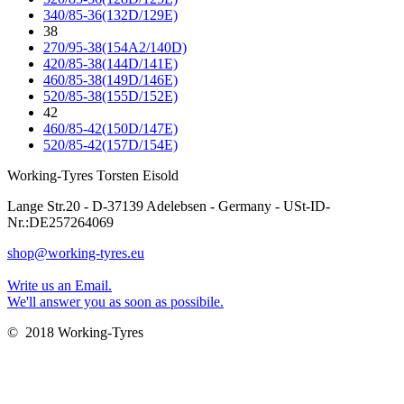
340/85-36(132D/129E)
38
270/95-38(154A2/140D)
420/85-38(144D/141E)
460/85-38(149D/146E)
520/85-38(155D/152E)
42
460/85-42(150D/147E)
520/85-42(157D/154E)
Working-Tyres Torsten Eisold
Lange Str.20 - D-37139 Adelebsen - Germany - USt-ID-
Nr.:DE257264069
shop@working-tyres.eu
Write us an Email.
We'll answer you as soon as possibile.
© 2018 Working-Tyres