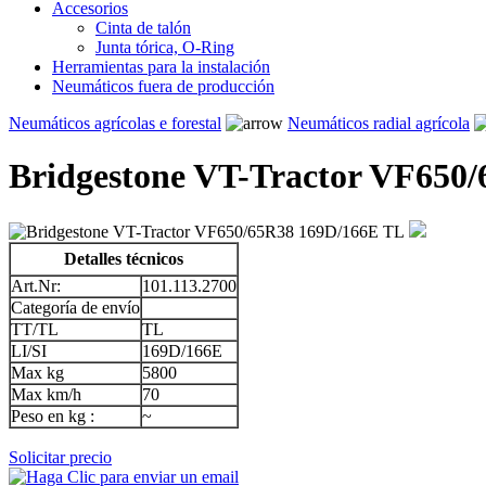
Accesorios
Cinta de talón
Junta tórica, O-Ring
Herramientas para la instalación
Neumáticos fuera de producción
Neumáticos agrícolas e forestal
Neumáticos radial agrícola
Bridgestone VT-Tractor VF650
Detalles técnicos
Art.Nr:
101.113.2700
Categoría de envío
TT/TL
TL
LI/SI
169D/166E
Max kg
5800
Max km/h
70
Peso en kg :
~
Solicitar precio