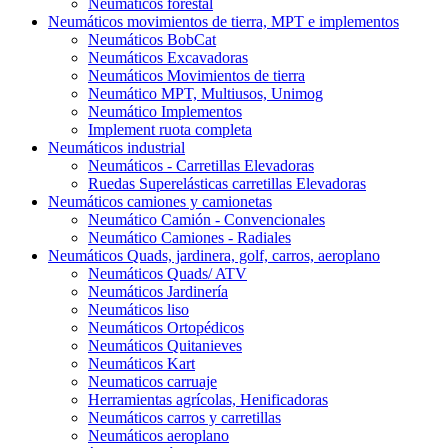
Neumáticos forestal
Neumáticos movimientos de tierra, MPT e implementos
Neumáticos BobCat
Neumáticos Excavadoras
Neumáticos Movimientos de tierra
Neumático MPT, Multiusos, Unimog
Neumático Implementos
Implement ruota completa
Neumáticos industrial
Neumáticos - Carretillas Elevadoras
Ruedas Superelásticas carretillas Elevadoras
Neumáticos camiones y camionetas
Neumático Camión - Convencionales
Neumático Camiones - Radiales
Neumáticos Quads, jardinera, golf, carros, aeroplano
Neumáticos Quads/ ATV
Neumáticos Jardinería
Neumáticos liso
Neumáticos Ortopédicos
Neumáticos Quitanieves
Neumáticos Kart
Neumaticos carruaje
Herramientas agrícolas, Henificadoras
Neumáticos carros y carretillas
Neumáticos aeroplano