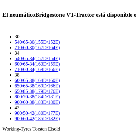
El neumático
Bridgestone VT-Tractor
está disponible 
30
540/65-30(155D/152E)
710/60-30(167D/164E)
34
540/65-34(157D/154E)
600/65-34(163D/159E)
710/60-34(169D/166E)
38
600/65-38(164D/160E)
650/65-38(169D/166E)
650/85-38(179D/176E)
800/70-38(184D/181E)
900/60-38(183D/180E)
42
900/50-42(180D/177E)
900/60-42(185D/182E)
Working-Tyres Torsten Eisold